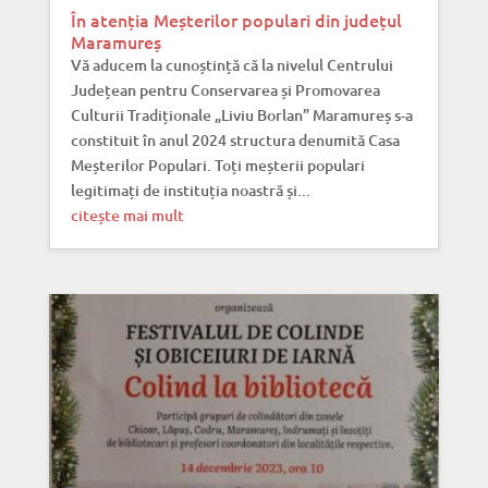
În atenția Meșterilor populari din județul
Maramureș
Vă aducem la cunoștință că la nivelul Centrului
Județean pentru Conservarea și Promovarea
Culturii Tradiționale „Liviu Borlan” Maramureș s-a
constituit în anul 2024 structura denumită Casa
Meșterilor Populari. Toți meșterii populari
legitimați de instituția noastră și...
citește mai mult