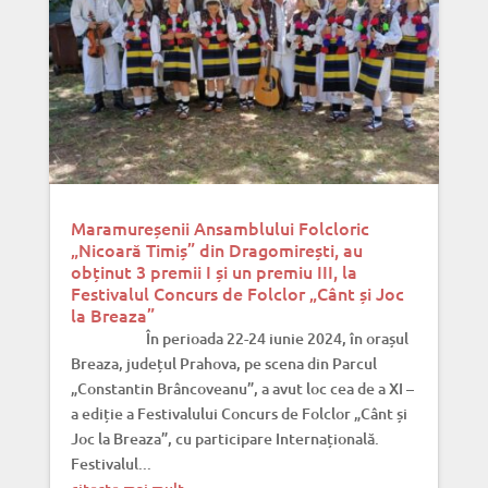
Maramureșenii Ansamblului Folcloric
„Nicoară Timiș” din Dragomirești, au
obținut 3 premii I și un premiu III, la
Festivalul Concurs de Folclor „Cânt și Joc
la Breaza”
În perioada 22-24 iunie 2024, în orașul
Breaza, județul Prahova, pe scena din Parcul
„Constantin Brâncoveanu”, a avut loc cea de a XI –
a ediție a Festivalului Concurs de Folclor „Cânt și
Joc la Breaza”, cu participare Internațională.
Festivalul...