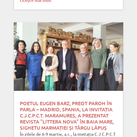
citește mai mult
POETUL EUGEN BARZ, PREOT PAROH ÎN
PARLA – MADRID, SPANIA, LA INVITAȚIA
C.J.C.P.C.T. MARAMUREȘ, A PREZENTAT
REVISTA ”LITTERA NOVA” ÎN BAIA MARE,
SIGHETU MARMAȚIEI ȘI TÂRGU LĂPUȘ
În zilele de 6-9 martie, a.c., la invitația C.J.C.P.C.T