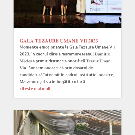
𝐆𝐀𝐋𝐀 𝐓𝐄𝐙𝐀𝐔𝐑𝐄 𝐔𝐌𝐀𝐍𝐄 𝐕𝐈𝐈 𝟐𝟎𝟐𝟑
Momente emoționante la Gala Tezaure Umane Vii
2023, în cadrul căreia maramureșeanul 𝐃𝐮𝐦𝐢𝐭𝐫𝐮
𝐌𝐞𝐜𝐥𝐞𝐬̦ a primit distincția onorifică 𝐓𝐞𝐳𝐚𝐮𝐫 𝐔𝐦𝐚𝐧
𝐕𝐢𝐮. Suntem onorați că prin dosarul de
candidatură întocmit în cadrul instituției noastre,
Maramureșul s-a îmbogățit cu încă...
citește mai mult