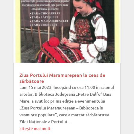
Ziua Portului Maramureșean la ceas de
sărbătoare
Luni 15 mai 2023, începând cu ora 11.00 în salonul
artelor, Biblioteca Județeană „Petre Dulfu” Baia
Mare, a avut loc prima ediție a evenimentului
„Ziua Portului Maramureșean – Biblioteca în
veșminte populare”, care a marcat sărbătorirea
Zilei Naționale a Portului...
citește mai mult