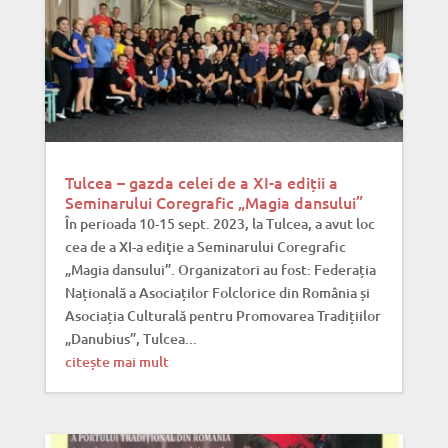
Tulcea – gazda celei de a XI-a ediții a
Seminarului Coregrafic „Magia dansului”
În perioada 10-15 sept. 2023, la Tulcea, a avut loc
cea de a XI-a ediţie a Seminarului Coregrafic
„Magia dansului”. Organizatori au fost: Federația
Națională a Asociaților Folclorice din România și
Asociația Culturală pentru Promovarea Tradițiilor
„Danubius”, Tulcea...
citește mai mult