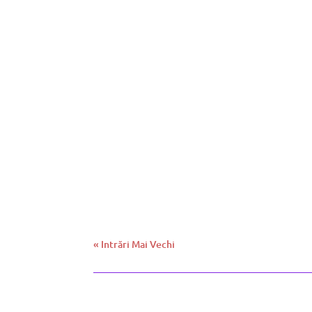
rezultatul probei interviu din data de 06-03-2
Marian Marius
Rezultatul probei scrise
« Intrări Mai Vechi