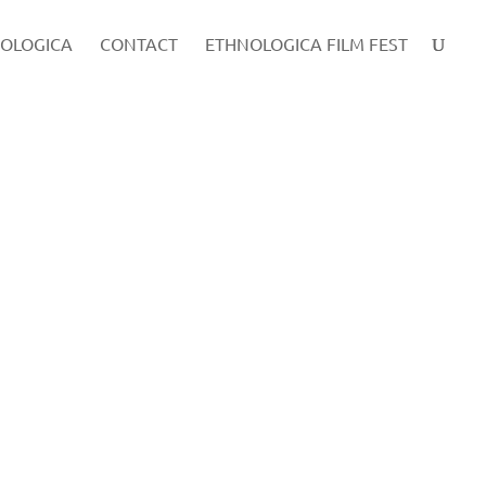
OLOGICA
CONTACT
ETHNOLOGICA FILM FEST
a avut loc cea de a XI – a ediție a