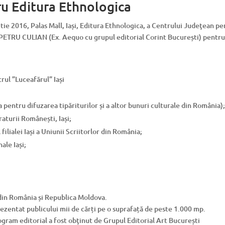
u Editura Ethnologica
rtie 2016, Palas Mall, Iași, Editura Ethnologica, a Centrului Judeţean 
PETRU CULIAN (Ex. Aequo cu grupul editorial Corint București) pentr
trul ”Luceafărul” Iași
entru difuzarea tipăriturilor și a altor bunuri culturale din România)
raturii Românești, Iași;
filialei Iași a Uniunii Scriitorlor din România;
ale Iași;
din România și Republica Moldova.
rezentat publicului mii de cărți pe o suprafață de peste 1.000 mp.
gram editorial a fost obţinut de Grupul Editorial Art București