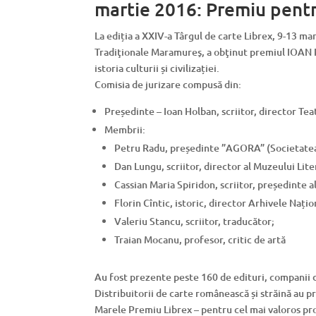
martie 2016: Premiu pentr
La ediția a XXIV-a Târgul de carte Librex, 9-13 ma
Tradiţionale Maramureş, a obţinut premiul IOAN 
istoria culturii și civilizației.
Comisia de jurizare compusă din:
Președinte – Ioan Holban, scriitor, director Tea
Membrii:
Petru Radu, președinte ”AGORA” (Societatea p
Dan Lungu, scriitor, director al Muzeului Lite
Cassian Maria Spiridon, scriitor, președinte al 
Florin Cîntic, istoric, director Arhivele Națion
Valeriu Stancu, scriitor, traducător;
Traian Mocanu, profesor, critic de artă
Au fost prezente peste 160 de edituri, companii 
Distribuitorii de carte românească și străină au p
Marele Premiu Librex – pentru cel mai valoros pro