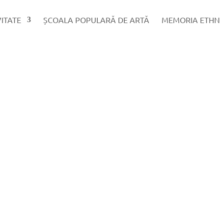
VITATE
ȘCOALA POPULARĂ DE ARTĂ
MEMORIA ETHN
za, județul Prahova, pe scena din Parcul „Constantin Brâncoveanu”, 
Breaza”, cu participare Internațională. Festivalul...