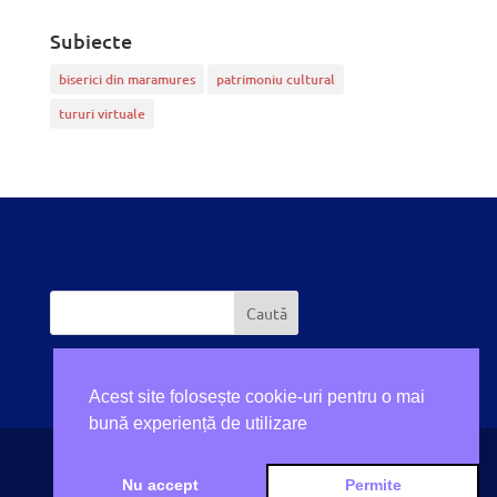
Subiecte
biserici din maramures
patrimoniu cultural
tururi virtuale
Acest site folosește cookie-uri pentru o mai
bună experiență de utilizare
Nu accept
Permite
Realizat de
SCREAM