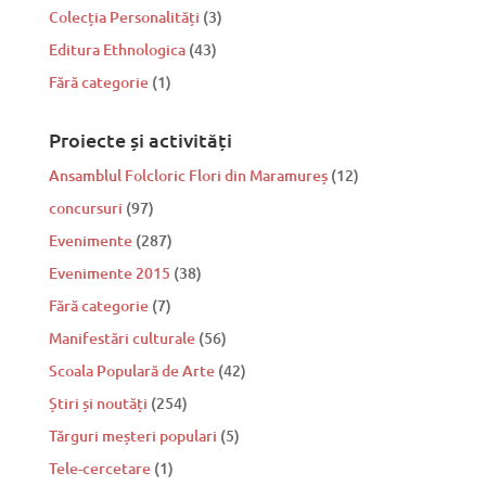
Colecția Personalități
(3)
Editura Ethnologica
(43)
Fără categorie
(1)
Proiecte și activități
Ansamblul Folcloric Flori din Maramureș
(12)
concursuri
(97)
Evenimente
(287)
Evenimente 2015
(38)
Fără categorie
(7)
Manifestări culturale
(56)
Scoala Populară de Arte
(42)
Știri și noutăți
(254)
Tărguri meșteri populari
(5)
Tele-cercetare
(1)