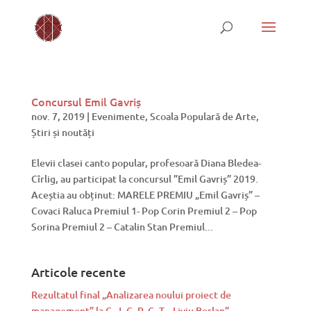
Concursul Emil Gavriș
nov. 7, 2019
|
Evenimente
,
Scoala Populară de Arte
,
Știri și noutăți
Elevii clasei canto popular, profesoară Diana Bledea-
Cîrlig, au participat la concursul ”Emil Gavriș” 2019.
Aceștia au obținut: MARELE PREMIU „Emil Gavriș” –
Covaci Raluca Premiul 1- Pop Corin Premiul 2 – Pop
Sorina Premiul 2 – Catalin Stan Premiul...
Articole recente
Rezultatul final „Analizarea noului proiect de
management” la C. J. C. P. C. T. „Liviu Borlan”