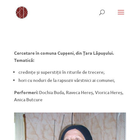
Cercetare în comuna Cupșeni, din Ţara Lăpuşului.
Tematică:
credințe și superstiții în riturile de trecere;
hori cu noduri de la rapsozii vârstnici ai comunei;
Performeri:
Dochia Buda, Raveca Hereș, Viorica Hereș,
Anica Butcure