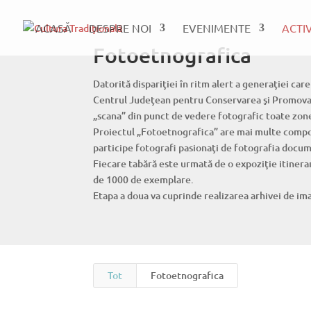
ACASĂ
DESPRE NOI
EVENIMENTE
ACTI
Fotoetnografica
Datorită dispariţiei în ritm alert a generaţiei care
Centrul Judeţean pentru Conservarea şi Promovare
„scana” din punct de vedere fotografic toate zone
Proiectul „Fotoetnografica” are mai multe compone
participe fotografi pasionaţi de fotografia docu
Fiecare tabără este urmată de o expoziţie itinerant
de 1000 de exemplare.
Etapa a doua va cuprinde realizarea arhivei de im
Tot
Fotoetnografica