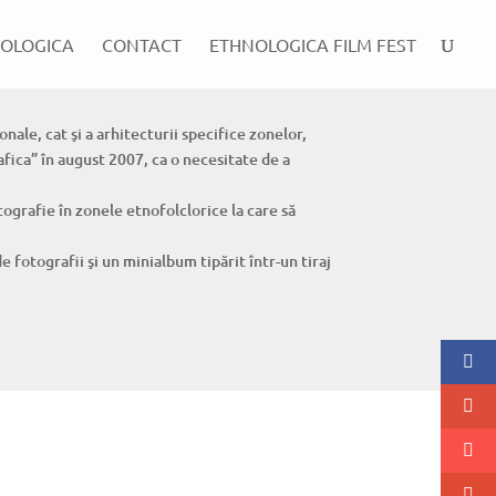
OLOGICA
CONTACT
ETHNOLOGICA FILM FEST
onale, cat şi a arhitecturii specifice zonelor,
ica” în august 2007, ca o necesitate de a
ografie în zonele etnofolclorice la care să
 fotografii şi un minialbum tipărit într-un tiraj