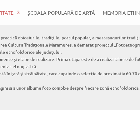
VITATE
ȘCOALA POPULARĂ DE ARTĂ
MEMORIA ETHN
 practică obiceiurile, tradiţiile, portul popular, a mesteşugurilor tradiţi
a Culturii Tradiţionale Maramureş, a demarat proiectul „Fotoetnograf
le etnofolclorice ale judeţului.
nte şi etape de realizare. Prima etapa este de a realiza tabere de fot
mentar-etnografică.
ă în ţară şi străinătate, care cuprinde o selecţie de proximativ 60-70 de
agini şi a unor albume foto complxe despre fiecare zonă etnofolclorică.