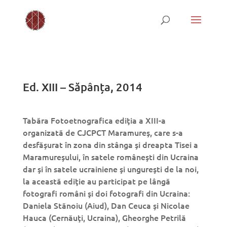
Ed. XIII – Săpânța, 2014
Tabăra Fotoetnografica ediţia a XIII-a
organizată de CJCPCT Maramureş, care s-a
desfăşurat în zona din stânga şi dreapta Tisei a
Maramureşului, în satele româneşti din Ucraina
dar şi în satele ucrainiene şi ungureşti de la noi,
la această ediţie au participat pe lângă
fotografi români şi doi fotografi din Ucraina:
Daniela Stănoiu (Aiud), Dan Ceuca şi Nicolae
Hauca (Cernăuţi, Ucraina), Gheorghe Petrilă