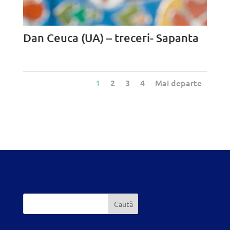
Dan Ceuca (UA) – treceri- Sapanta
1
2
3
4
Mai departe