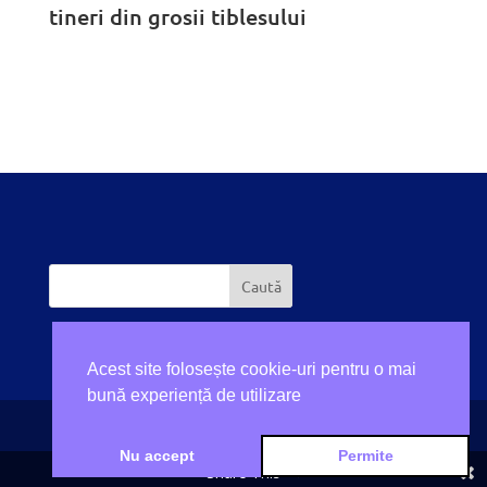
tineri din grosii tiblesului
Acest site folosește cookie-uri pentru o mai
bună experiență de utilizare
Nu accept
Permite
Realizat de
SCREAM
Share This