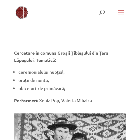
Cercetare în comuna Groșii Țibleșului din Țara
Lăpușului
.
Tematică:
ceremonialului nupţial;
orații de nuntă;
obiceiuri de primăvară;
Performeri:
Xenia Pop, Valeria Mihalca.