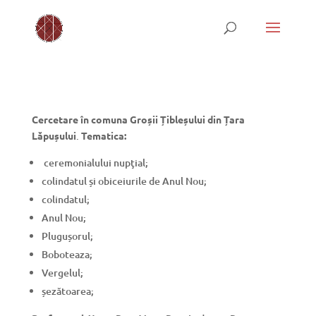
Cercetare în comuna Groșii Țibleșului din Țara
Lăpușului
.
Tematica:
ceremonialului nupţial;
colindatul și obiceiurile de Anul Nou;
colindatul;
Anul Nou;
Plugușorul;
Boboteaza;
Vergelul;
șezătoarea;