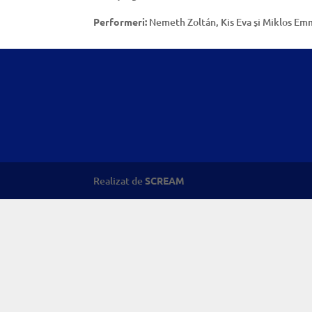
Performeri:
Nemeth Zoltán, Kis Eva şi Miklos E
Realizat de
SCREAM