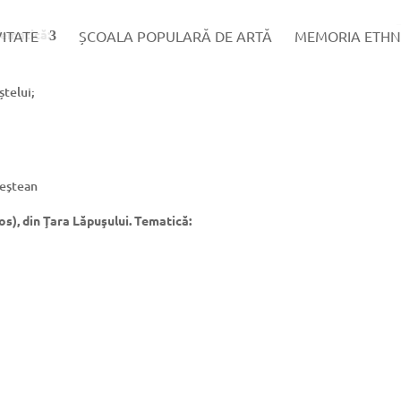
Tematică:
VITATE
ȘCOALA POPULARĂ DE ARTĂ
MEMORIA ETHN
ștelui;
şeştean
), din Ţara Lăpuşului. Tematică: