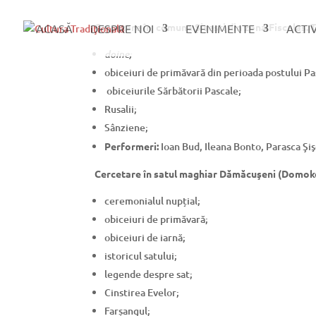
Cercetare în comuna Șișești din zona Fisculaș. 
ACASĂ
DESPRE NOI
EVENIMENTE
ACTI
doine;
obiceiuri de primăvară din perioada postului Pa
obiceiurile Sărbătorii Pascale;
Rusalii;
Sânziene;
Performeri:
Ioan Bud, Ileana Bonto, Parasca Şi
Cercetare în satul maghiar Dămăcuşeni (Domokos
ceremonialul nupțial;
obiceiuri de primăvară;
obiceiuri de iarnă;
istoricul satului;
legende despre sat;
Cinstirea Evelor;
Farșangul;