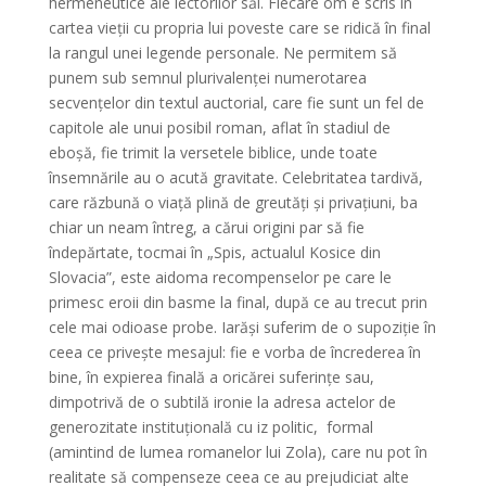
hermeneutice ale lectorilor săi. Fiecare om e scris în
cartea vieții cu propria lui poveste care se ridică în final
la rangul unei legende personale. Ne permitem să
punem sub semnul plurivalenței numerotarea
secvențelor din textul auctorial, care fie sunt un fel de
capitole ale unui posibil roman, aflat în stadiul de
eboșă, fie trimit la versetele biblice, unde toate
însemnările au o acută gravitate. Celebritatea tardivă,
care răzbună o viață plină de greutăți și privațiuni, ba
chiar un neam întreg, a cărui origini par să fie
îndepărtate, tocmai în „Spis, actualul Kosice din
Slovacia”, este aidoma recompenselor pe care le
primesc eroii din basme la final, după ce au trecut prin
cele mai odioase probe. Iarăși suferim de o supoziție în
ceea ce privește mesajul: fie e vorba de încrederea în
bine, în expierea finală a oricărei suferințe sau,
dimpotrivă de o subtilă ironie la adresa actelor de
generozitate instituțională cu iz politic, formal
(amintind de lumea romanelor lui Zola), care nu pot în
realitate să compenseze ceea ce au prejudiciat alte