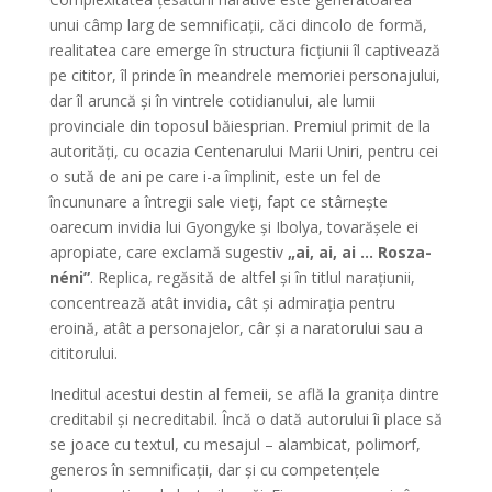
unui câmp larg de semnificații, căci dincolo de formă,
realitatea care emerge în structura ficțiunii îl captivează
pe cititor, îl prinde în meandrele memoriei personajului,
dar îl aruncă și în vintrele cotidianului, ale lumii
provinciale din toposul băiesprian. Premiul primit de la
autorități, cu ocazia Centenarului Marii Uniri, pentru cei
o sută de ani pe care i-a împlinit, este un fel de
încununare a întregii sale vieți, fapt ce stârnește
oarecum invidia lui Gyongyke și Ibolya, tovarășele ei
apropiate, care exclamă sugestiv
„ai, ai, ai … Rosza-
néni”
. Replica, regăsită de altfel și în titlul narațiunii,
concentrează atât invidia, cât și admirația pentru
eroină, atât a personajelor, câr și a naratorului sau a
cititorului.
Ineditul acestui destin al femeii, se află la granița dintre
creditabil și necreditabil. Încă o dată autorului îi place să
se joace cu textul, cu mesajul – alambicat, polimorf,
generos în semnificații, dar și cu competențele