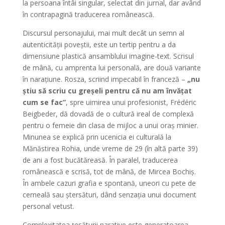
la persoana întâi singular, selectat din jurnal, dar având
în contrapagină traducerea românească.
Discursul personajului, mai mult decât un semn al
autenticității poveștii, este un tertip pentru a da
dimensiune plastică ansamblului imagine-text. Scrisul
de mână, cu amprenta lui personală, are două variante
în narațiune. Rosza, scriind impecabil în franceză –
„nu
știu să scriu cu greșeli pentru că nu am învățat
cum se fac”
, spre uimirea unui profesionist, Frédéric
Beigbeder, dă dovadă de o cultură ireal de complexă
pentru o femeie din clasa de mijloc a unui oraș minier.
Minunea se explică prin ucenicia ei culturală la
Mănăstirea Rohia, unde vreme de 29 (în altă parte 39)
de ani a fost bucătăreasă. În paralel, traducerea
românească e scrisă, tot de mână, de Mircea Bochiș.
În ambele cazuri grafia e spontană, uneori cu pete de
cerneală sau ștersături, dând senzația unui document
personal vetust.
Complexitatea țesăturii narative este generatoarea