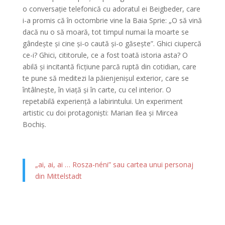
o conversație telefonică cu adoratul ei Beigbeder, care
i-a promis că în octombrie vine la Baia Sprie: „O să vină
dacă nu o să moară, tot timpul numai la moarte se
gândește și cine și-o caută și-o găsește”. Ghici ciupercă
ce-i? Ghici, cititorule, ce a fost toată istoria asta? O
abilă și incitantă ficțiune parcă ruptă din cotidian, care
te pune să meditezi la păienjenișul exterior, care se
întâlnește, în viață și în carte, cu cel interior. O
repetabilă experiență a labirintului. Un experiment
artistic cu doi protagoniști: Marian Ilea și Mircea
Bochiș.
„ai, ai, ai … Rosza-néni” sau cartea unui personaj
din Mittelstadt