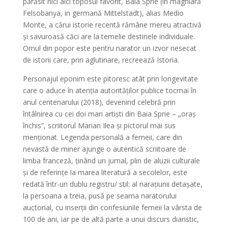
părăsit nici aici toposul favorit, Baia Sprie (în maghiară
Felsobanya, in germană Mittelstadt), alias Medio
Monte, a cărui istorie recentă rămâne mereu atractivă
și savuroasă căci are la temelie destinele individuale.
Omul din popor este pentru narator un izvor nesecat
de istorii care, prin aglutinare, recreează Istoria.
Personajul eponim este pitoresc atât prin longevitate
care o aduce în atenția autorităților publice tocmai în
anul centenarului (2018), devenind celebră prin
întâlnirea cu cei doi mari artiști din Baia Sprie – „oraș
închis”, scriitorul Marian Ilea și pictorul mai sus
menționat. Legenda personală a femeii, care din
nevastă de miner ajunge o autentică scriitoare de
limba franceză, ținând un jurnal, plin de aluzii culturale
și de referințe la marea literatură a secolelor, este
redată într-un dublu registru/ stil: al narațiunii detașate,
la persoana a treia, pusă pe seama naratorului
auctorial, cu inserții din confesiunile femeii la vârsta de
100 de ani, iar pe de altă parte a unui discurs diaristic,