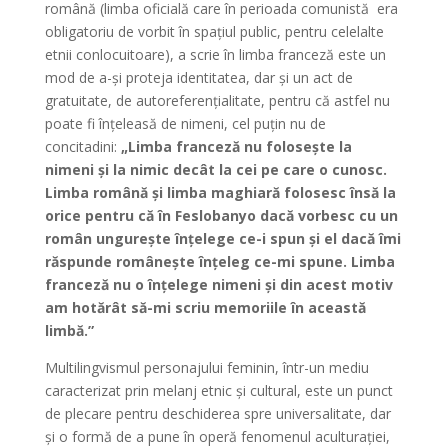
română (limba oficială care în perioada comunistă era
obligatoriu de vorbit în spațiul public, pentru celelalte
etnii conlocuitoare), a scrie în limba franceză este un
mod de a-și proteja identitatea, dar și un act de
gratuitate, de autoreferențialitate, pentru că astfel nu
poate fi înțeleasă de nimeni, cel puțin nu de
concitadini:
„Limba franceză nu folosește la
nimeni și la nimic decât la cei pe care o cunosc.
Limba română și limba maghiară folosesc însă la
orice pentru că în Feslobanyo dacă vorbesc cu un
român ungurește înțelege ce-i spun și el dacă îmi
răspunde românește înțeleg ce-mi spune. Limba
franceză nu o înțelege nimeni și din acest motiv
am hotărât să-mi scriu memoriile în această
limbă.”
Multilingvismul personajului feminin, într-un mediu
caracterizat prin melanj etnic și cultural, este un punct
de plecare pentru deschiderea spre universalitate, dar
și o formă de a pune în operă fenomenul aculturației,