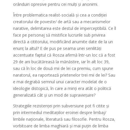
orânduiri opresive pentru cei mulți și anonimi.
Între problematica realist-socială și cea a condiției
creatorului de poveste/ de artă sau a mecanismelor
narative, delimitarea este destul de imperceptibilă. Ce îl
face pe personaj să mistifice lucrurile sub privirea
directă a cititorului, modificând anumite date de la un
enunț la altul? E de pus pe seama unei senilități
accentuate faptul că Rosza afirmă într-un loc că a fost
29 de ani bucătăreasă la mănăstire, iar în alt loc 39,
sau că în loc de două mii de lei ca premiu, cum spune
naratorul, ea raportează prietenelor trei mii de lei? Sau
e mai degrabă semnul unui caracter modelat de o
ideologie distopică, în care a minți era atât o politică
generalizată cât și un mod de supraviețuire?
Strategiile rezistenței prin subversiune pot fi citite și
prin intermediul meditațiilor eroinei despre limbaj/
limbile naționale, literatură sau filosofie. Pentru Rosza,
vorbitoare de limba maghiară și mai puțin de limba