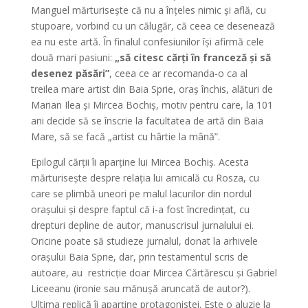
Manguel mărturisește că nu a înțeles nimic și află, cu
stupoare, vorbind cu un călugăr, că ceea ce desenează
ea nu este artă. În finalul confesiunilor își afirmă cele
două mari pasiuni:
„să citesc cărți în franceză și să
desenez păsări”
, ceea ce ar recomanda-o ca al
treilea mare artist din Baia Sprie, oraș închis, alături de
Marian Ilea și Mircea Bochiș, motiv pentru care, la 101
ani decide să se înscrie la facultatea de artă din Baia
Mare, să se facă „artist cu hârtie la mână”.
Epilogul cărții îi aparține lui Mircea Bochiș. Acesta
mărturisește despre relația lui amicală cu Rosza, cu
care se plimbă uneori pe malul lacurilor din nordul
orașului și despre faptul că i-a fost încredințat, cu
drepturi depline de autor, manuscrisul jurnalului ei.
Oricine poate să studieze jurnalul, donat la arhivele
orașului Baia Sprie, dar, prin testamentul scris de
autoare, au restricție doar Mircea Cărtărescu și Gabriel
Liceeanu (ironie sau mănușă aruncată de autor?).
Ultima replică îi aparține protagonistei. Este o aluzie la