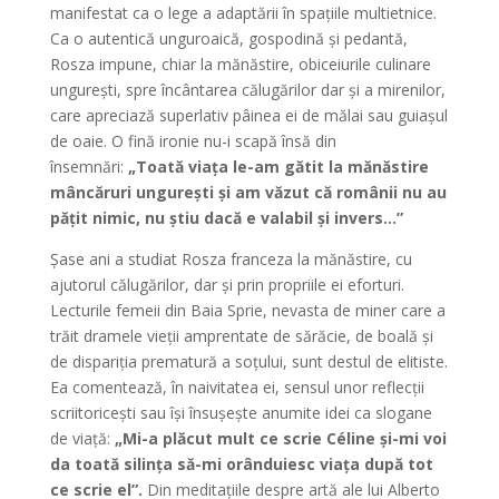
manifestat ca o lege a adaptării în spațiile multietnice.
Ca o autentică unguroaică, gospodină și pedantă,
Rosza impune, chiar la mănăstire, obiceiurile culinare
ungurești, spre încântarea călugărilor dar și a mirenilor,
care apreciază superlativ pâinea ei de mălai sau guiașul
de oaie. O fină ironie nu-i scapă însă din
însemnări:
„Toată viața le-am gătit la mănăstire
mâncăruri ungurești și am văzut că românii nu au
pățit nimic, nu știu dacă e valabil și invers…”
Șase ani a studiat Rosza franceza la mănăstire, cu
ajutorul călugărilor, dar și prin propriile ei eforturi.
Lecturile femeii din Baia Sprie, nevasta de miner care a
trăit dramele vieții amprentate de sărăcie, de boală și
de dispariția prematură a soțului, sunt destul de elitiste.
Ea comentează, în naivitatea ei, sensul unor reflecții
scriitoricești sau își însuşește anumite idei ca slogane
de viață:
„Mi-a plăcut mult ce scrie Céline și-mi voi
da toată silința să-mi orânduiesc viața după tot
ce scrie el”.
Din meditațiile despre artă ale lui Alberto