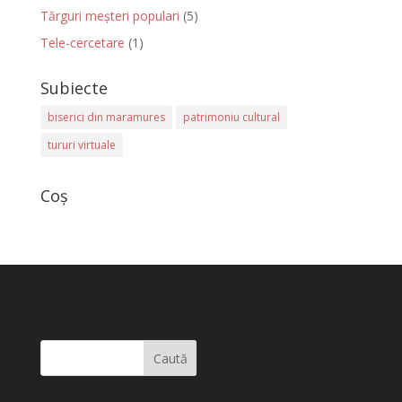
Tărguri meșteri populari
(5)
Tele-cercetare
(1)
Subiecte
biserici din maramures
patrimoniu cultural
tururi virtuale
Coș