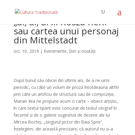
„ai, ai, ai … Rosza-néni”
sau cartea unui personaj
din Mittelstadt
oct. 10, 2019
|
Evenimente
,
Știri și noutăți
După bunul său obicei din ultimii ani, de a ne uimi
periodic, cu câte un volum de proză întotdeauna altfel
prin câte un artificiu de structură sau de compoziție,
Marian Ilea ne propune acum o carte – obiect artistic,
în care textul tipărit este concurat de textul olograf în
facsimil și de o galerie sugestivă de desene ale lui
Mircea Bochiș, „singurul pictor din Baia Sprie”.
Înțelegem, din această precizare, că autorul nu și-a