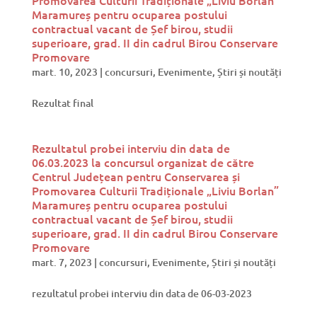
Promovarea Culturii Tradiționale „Liviu Borlan”
Maramureș pentru ocuparea postului
contractual vacant de Șef birou, studii
superioare, grad. II din cadrul Birou Conservare
Promovare
mart. 10, 2023
|
concursuri
,
Evenimente
,
Știri și noutăți
Rezultat final
Rezultatul probei interviu din data de
06.03.2023 la concursul organizat de către
Centrul Județean pentru Conservarea și
Promovarea Culturii Tradiționale „Liviu Borlan”
Maramureș pentru ocuparea postului
contractual vacant de Șef birou, studii
superioare, grad. II din cadrul Birou Conservare
Promovare
mart. 7, 2023
|
concursuri
,
Evenimente
,
Știri și noutăți
rezultatul probei interviu din data de 06-03-2023