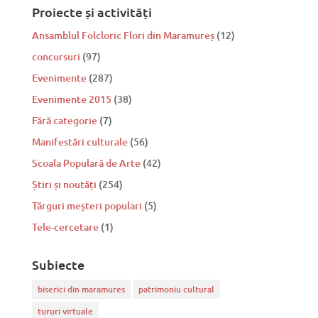
Proiecte și activități
Ansamblul Folcloric Flori din Maramureș
(12)
concursuri
(97)
Evenimente
(287)
Evenimente 2015
(38)
Fără categorie
(7)
Manifestări culturale
(56)
Scoala Populară de Arte
(42)
Știri și noutăți
(254)
Tărguri meșteri populari
(5)
Tele-cercetare
(1)
Subiecte
biserici din maramures
patrimoniu cultural
tururi virtuale