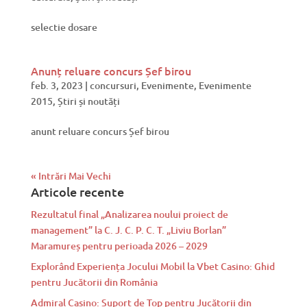
selectie dosare
Anunț reluare concurs Șef birou
feb. 3, 2023
|
concursuri
,
Evenimente
,
Evenimente
2015
,
Știri și noutăți
anunt reluare concurs Șef birou
« Intrări Mai Vechi
Articole recente
Rezultatul final „Analizarea noului proiect de
management” la C. J. C. P. C. T. „Liviu Borlan”
Maramureș pentru perioada 2026 – 2029
Explorând Experiența Jocului Mobil la Vbet Casino: Ghid
pentru Jucătorii din România
Admiral Casino: Suport de Top pentru Jucătorii din