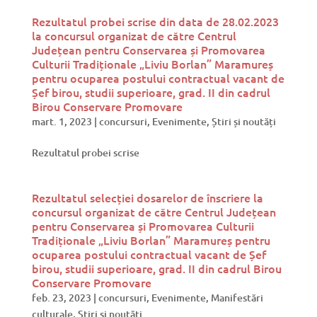
Rezultatul probei scrise din data de 28.02.2023
la concursul organizat de către Centrul
Județean pentru Conservarea și Promovarea
Culturii Tradiționale „Liviu Borlan” Maramureș
pentru ocuparea postului contractual vacant de
Șef birou, studii superioare, grad. II din cadrul
Birou Conservare Promovare
mart. 1, 2023
|
concursuri
,
Evenimente
,
Știri și noutăți
Rezultatul probei scrise
Rezultatul selecției dosarelor de înscriere la
concursul organizat de către Centrul Județean
pentru Conservarea și Promovarea Culturii
Tradiționale „Liviu Borlan” Maramureș pentru
ocuparea postului contractual vacant de Șef
birou, studii superioare, grad. II din cadrul Birou
Conservare Promovare
feb. 23, 2023
|
concursuri
,
Evenimente
,
Manifestări
culturale
,
Știri și noutăți