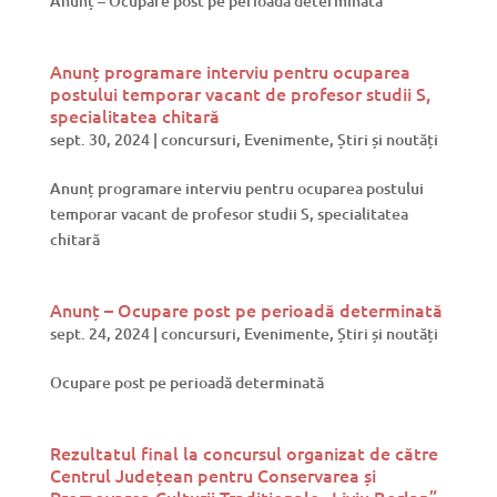
Anunț – Ocupare post pe perioadă determinată
Anunț programare interviu pentru ocuparea
postului temporar vacant de profesor studii S,
specialitatea chitară
sept. 30, 2024
|
concursuri
,
Evenimente
,
Știri și noutăți
Anunț programare interviu pentru ocuparea postului
temporar vacant de profesor studii S, specialitatea
chitară
Anunț – Ocupare post pe perioadă determinată
sept. 24, 2024
|
concursuri
,
Evenimente
,
Știri și noutăți
Ocupare post pe perioadă determinată
Rezultatul final la concursul organizat de către
Centrul Județean pentru Conservarea și