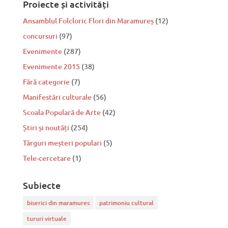
Proiecte și activități
Ansamblul Folcloric Flori din Maramureș
(12)
concursuri
(97)
Evenimente
(287)
Evenimente 2015
(38)
Fără categorie
(7)
Manifestări culturale
(56)
Scoala Populară de Arte
(42)
Știri și noutăți
(254)
Tărguri meșteri populari
(5)
Tele-cercetare
(1)
Subiecte
biserici din maramures
patrimoniu cultural
tururi virtuale