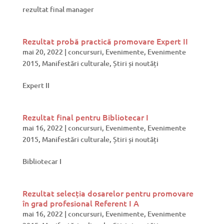
rezultat final manager
Rezultat probă practică promovare Expert II
mai 20, 2022
|
concursuri
,
Evenimente
,
Evenimente
2015
,
Manifestări culturale
,
Știri și noutăți
Expert II
Rezultat final pentru Bibliotecar I
mai 16, 2022
|
concursuri
,
Evenimente
,
Evenimente
2015
,
Manifestări culturale
,
Știri și noutăți
Bibliotecar I
Rezultat selecția dosarelor pentru promovare
în grad profesional Referent I A
mai 16, 2022
|
concursuri
,
Evenimente
,
Evenimente