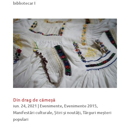
bibliotecar I
Din drag de cămeșă
iun. 24, 2021
|
Evenimente
,
Evenimente 2015
,
Manifestări culturale
,
Știri și noutăți
,
Tărguri meșteri
populari