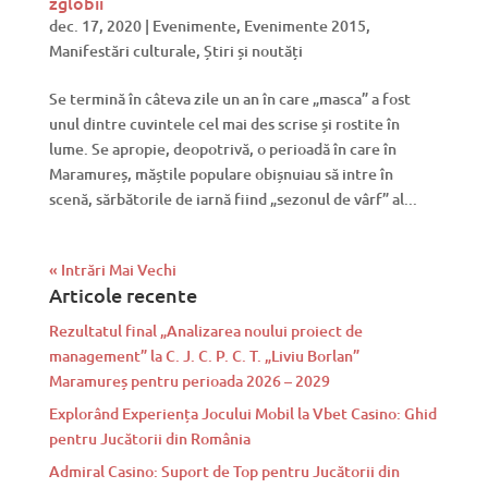
zglobii
dec. 17, 2020
|
Evenimente
,
Evenimente 2015
,
Manifestări culturale
,
Știri și noutăți
Se termină în câteva zile un an în care „masca” a fost
unul dintre cuvintele cel mai des scrise și rostite în
lume. Se apropie, deopotrivă, o perioadă în care în
Maramureș, măștile populare obișnuiau să intre în
scenă, sărbătorile de iarnă fiind „sezonul de vârf” al...
« Intrări Mai Vechi
Articole recente
Rezultatul final „Analizarea noului proiect de
management” la C. J. C. P. C. T. „Liviu Borlan”
Maramureș pentru perioada 2026 – 2029
Explorând Experiența Jocului Mobil la Vbet Casino: Ghid
pentru Jucătorii din România
Admiral Casino: Suport de Top pentru Jucătorii din