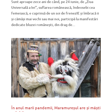
Sunt aproape zece ani de când, pe 24 iunie, de „Ziua
Universală a Iei”, suflarea românească, îndeosebi cea
femeiască, e cuprinsă de un soi de frenezIE și îmbracă ii
și cămăși mai vechi sau mai noi, participă la manifestări
dedicate bluzei românești, din drag de...
În anul marii pandemii, Maramureșul are și măști