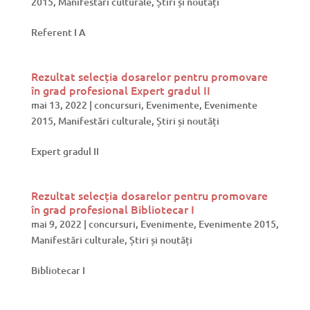
2015
,
Manifestări culturale
,
Știri și noutăți
Referent I A
Rezultat selecția dosarelor pentru promovare
în grad profesional Expert gradul II
mai 13, 2022
|
concursuri
,
Evenimente
,
Evenimente
2015
,
Manifestări culturale
,
Știri și noutăți
Expert gradul II
Rezultat selecția dosarelor pentru promovare
în grad profesional Bibliotecar I
mai 9, 2022
|
concursuri
,
Evenimente
,
Evenimente 2015
,
Manifestări culturale
,
Știri și noutăți
Bibliotecar I