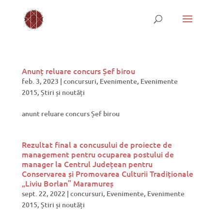
Anunț reluare concurs Șef birou
feb. 3, 2023
|
concursuri
,
Evenimente
,
Evenimente
2015
,
Știri și noutăți
anunt reluare concurs Șef birou
Rezultat final a concusului de proiecte de
management pentru ocuparea postului de
manager la Centrul Județean pentru
Conservarea și Promovarea Culturii Tradiționale
„Liviu Borlan” Maramureș
sept. 22, 2022
|
concursuri
,
Evenimente
,
Evenimente
2015
,
Știri și noutăți