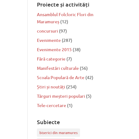
Proiecte și activități
Ansamblul Folcloric Flori din
Maramureș
(12)
concursuri
(97)
Evenimente
(287)
Evenimente 2015
(38)
Fără categorie
(7)
Manifestări culturale
(56)
Scoala Populară de Arte
(42)
Știri și noutăți
(254)
Tărguri meșteri populari
(5)
Tele-cercetare
(1)
Subiecte
biserici din maramures