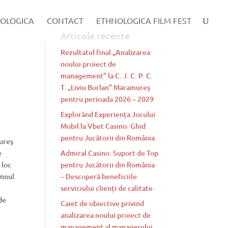
OLOGICA
CONTACT
ETHNOLOGICA FILM FEST
Articole recente
Rezultatul final „Analizarea
noului proiect de
management” la C. J. C. P. C.
T. „Liviu Borlan” Maramureș
pentru perioada 2026 – 2029
Explorând Experiența Jocului
Mobil la Vbet Casino: Ghid
pentru Jucătorii din România
mureş
e
Admiral Casino: Suport de Top
 loc
pentru Jucătorii din România
Imnul
– Descoperă beneficiile
serviciului clienți de calitate
de
Caiet de obiective privind
analizarea noului proiect de
management al managerului