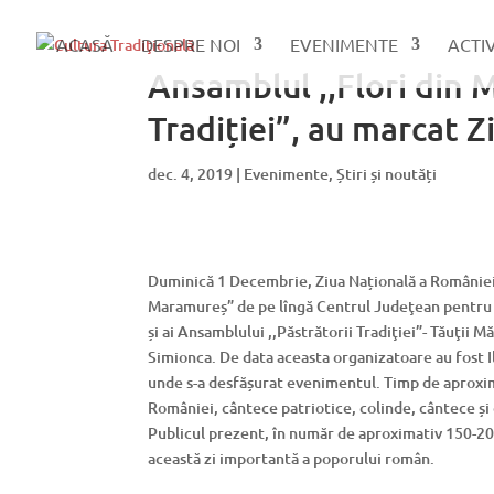
ACASĂ
DESPRE NOI
EVENIMENTE
ACTI
Ansamblul ,,Flori din M
Tradiției”, au marcat 
dec. 4, 2019
|
Evenimente
,
Știri și noutăți
Duminică 1 Decembrie, Ziua Națională a României a
Maramureș” de pe lîngă Centrul Judeţean pentru 
și ai Ansamblului ,,Păstrătorii Tradiţiei”- Tăuţii
Simionca. De data aceasta organizatoare au fost I
unde s-a desfășurat evenimentul. Timp de aproxima
României, cântece patriotice, colinde, cântece și
Publicul prezent, în număr de aproximativ 150-200
această zi importantă a poporului român.