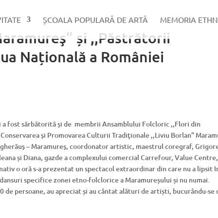
VITATE
ȘCOALA POPULARĂ DE ARTĂ
MEMORIA ETHN
aramureş” și ,,Păstrătorii
Ziua Națională a României
 fost sărbătorită și de membrii Ansamblului Folcloric ,,Flori din
Conservarea şi Promovarea Culturii Tradiţionale ,,Liviu Borlan” Mara
 Măgherăuş – Maramureş, coordonator artistic, maestrul coregraf, Grigor
leana și Diana, gazde a complexului comercial Carrefour, Value Centre,
tiv o oră s-a prezentat un spectacol extraordinar din care nu a lipsit 
 dansuri specifice zonei etno-folclorice a Maramureșului și nu numai.
 de persoane, au apreciat și au cântat alături de artiști, bucurându-se 