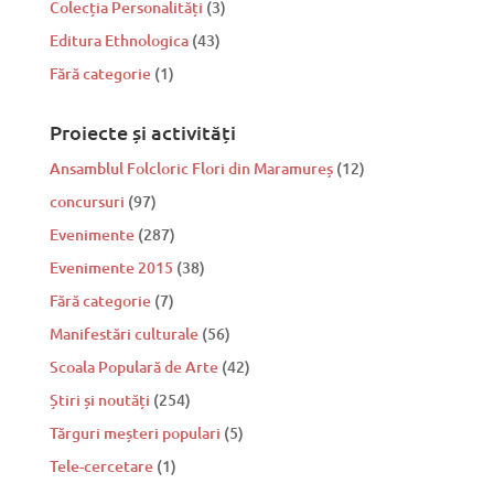
Colecția Personalități
(3)
Editura Ethnologica
(43)
Fără categorie
(1)
Proiecte și activități
Ansamblul Folcloric Flori din Maramureș
(12)
concursuri
(97)
Evenimente
(287)
Evenimente 2015
(38)
Fără categorie
(7)
Manifestări culturale
(56)
Scoala Populară de Arte
(42)
Știri și noutăți
(254)
Tărguri meșteri populari
(5)
Tele-cercetare
(1)