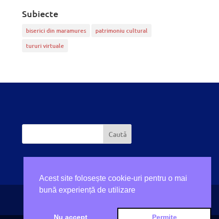
Subiecte
biserici din maramures
patrimoniu cultural
tururi virtuale
Acest site folosește cookie-uri pentru o mai
bună experiență de utilizare
Realizat de
SCREAM
Nu accept
Permite