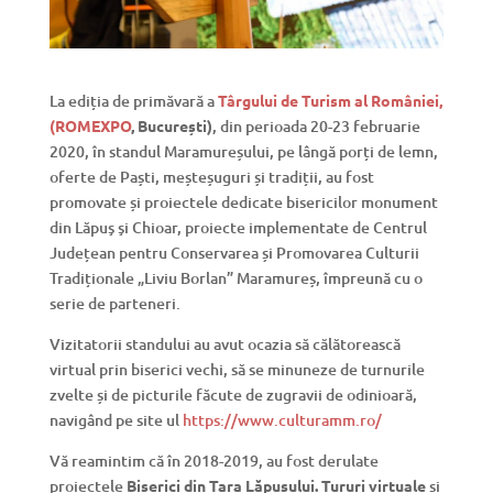
La ediția de primăvară a
Târgului de Turism al României,
(ROMEXPO
, București)
, din perioada 20-23 februarie
2020, în standul Maramureșului, pe lângă porți de lemn,
oferte de Paști, meșteșuguri și tradiții, au fost
promovate și proiectele dedicate bisericilor monument
din Lăpuş şi Chioar, proiecte implementate de Centrul
Județean pentru Conservarea și Promovarea Culturii
Tradiționale „Liviu Borlan” Maramureș, împreună cu o
serie de parteneri.
Vizitatorii standului au avut ocazia să călătorească
virtual prin biserici vechi, să se minuneze de turnurile
zvelte și de picturile făcute de zugravii de odinioară,
navigând pe site ul
https://www.culturamm.ro/
Vă reamintim că în 2018-2019, au fost derulate
proiectele
Biserici din Țara Lăpușului. Tururi virtuale
și