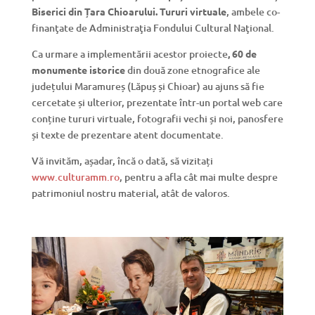
Biserici din Țara Chioarului. Tururi virtuale
, ambele co-
finanţate de Administraţia Fondului Cultural Naţional.
Ca urmare a implementării acestor proiecte
, 60 de
monumente istorice
din două zone etnografice ale
județului Maramureș (Lăpuș și Chioar) au ajuns să fie
cercetate și ulterior, prezentate într-un portal web care
conține tururi virtuale, fotografii vechi și noi, panosfere
și texte de prezentare atent documentate.
Vă invităm, așadar, încă o dată, să vizitați
www.culturamm.ro
, pentru a afla cât mai multe despre
patrimoniul nostru material, atât de valoros.