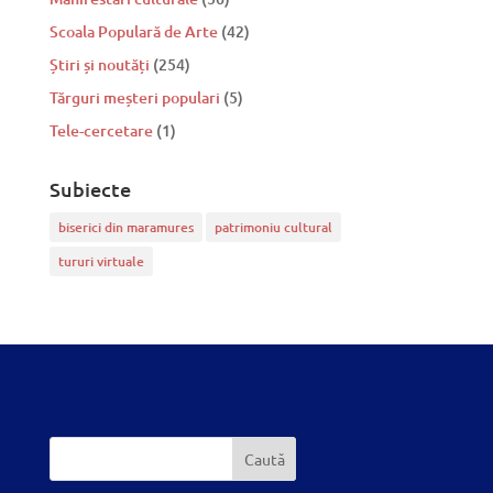
Scoala Populară de Arte
(42)
Știri și noutăți
(254)
Tărguri meșteri populari
(5)
Tele-cercetare
(1)
Subiecte
biserici din maramures
patrimoniu cultural
tururi virtuale