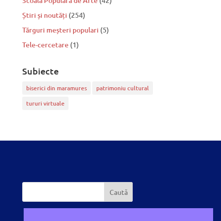
Scoala Populară de Arte
(42)
Știri și noutăți
(254)
Tărguri meșteri populari
(5)
Tele-cercetare
(1)
Subiecte
biserici din maramures
patrimoniu cultural
tururi virtuale