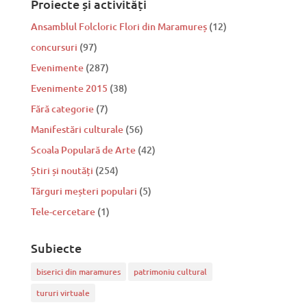
Proiecte și activități
Ansamblul Folcloric Flori din Maramureș
(12)
concursuri
(97)
Evenimente
(287)
Evenimente 2015
(38)
Fără categorie
(7)
Manifestări culturale
(56)
Scoala Populară de Arte
(42)
Știri și noutăți
(254)
Tărguri meșteri populari
(5)
Tele-cercetare
(1)
Subiecte
biserici din maramures
patrimoniu cultural
tururi virtuale