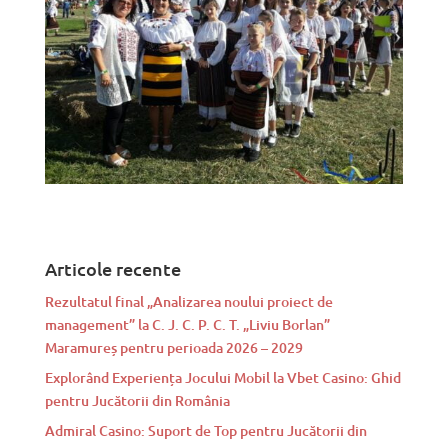
Articole recente
Rezultatul final „Analizarea noului proiect de
management” la C. J. C. P. C. T. „Liviu Borlan”
Maramureș pentru perioada 2026 – 2029
Explorând Experiența Jocului Mobil la Vbet Casino: Ghid
pentru Jucătorii din România
Admiral Casino: Suport de Top pentru Jucătorii din