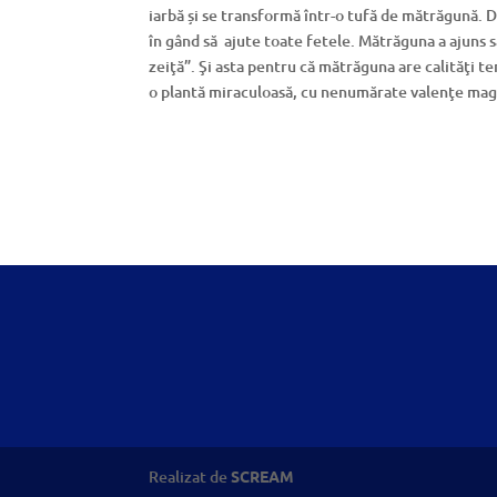
iarbă și se transformă într-o tufă de mătrăgună. Di
în gând să ajute toate fetele. Mătrăguna a ajuns să 
zeiţă”. Şi asta pentru că mătrăguna are calităţi 
o plantă miraculoasă, cu nenumărate valenţe mag
Realizat de
SCREAM