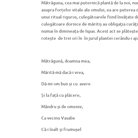
Mătrăguna, cea mai puternică plantă de la noi, n
asupra forțelor vitale ale omului, ea are puterea 
unui ritual riguros, culegătoarele fiind învățate 
culegătoare dornice de măritiș au obligaţia curăţie
numai în dimineața de Ispas. Acest act se plăteşte 
rotește de trei ori în în jurul plantei cerându-i aj
Mătrăgună, doamna mea,
Mărită-mă dacă-i vrea,
Dă-mi om bun și cu avere
Și la față cu plăcere,
Mândru și de omenie,
Ca vecinu Vasalie
Că-i înalt și frumușel