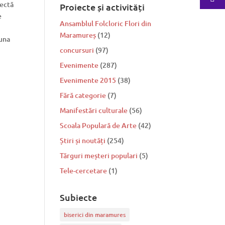
rectă
Proiecte și activități
e
Ansamblul Folcloric Flori din
Maramureș
(12)
guna
concursuri
(97)
Evenimente
(287)
Evenimente 2015
(38)
Fără categorie
(7)
Manifestări culturale
(56)
Scoala Populară de Arte
(42)
Știri și noutăți
(254)
Tărguri meșteri populari
(5)
Tele-cercetare
(1)
Subiecte
biserici din maramures