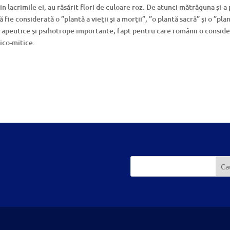
n lacrimile ei, au răsărit flori de culoare roz. De atunci mătrăguna și-a
fie considerată o ”plantă a vieţii şi a morţii”, ”o plantă sacră” şi o ”pla
terapeutice şi psihotrope importante, fapt pentru care românii o consid
ico-mitice.