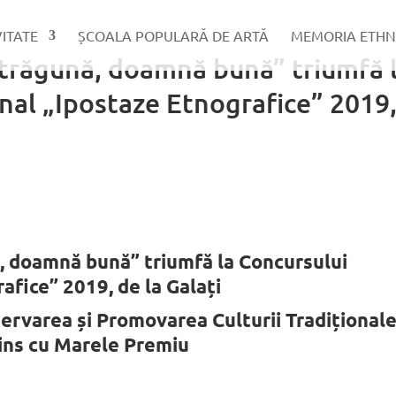
VITATE
ȘCOALA POPULARĂ DE ARTĂ
MEMORIA ETHN
ătrăgună, doamnă bună” triumfă 
nal „Ipostaze Etnografice” 2019
, doamnă bună” triumfă la Concursului
afice” 2019, de la Galați
rvarea și Promovarea Culturii Tradițional
ins cu Marele Premiu