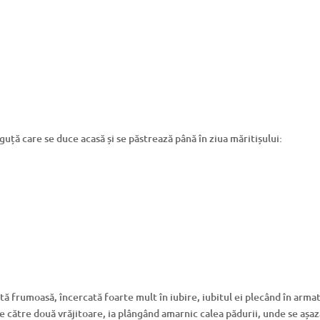
ță care se duce acasă și se păstrează până în ziua măritișului:
tă frumoasă, încercată foarte mult în iubire, iubitul ei plecând în armat
de către două vrăjitoare, ia plângând amarnic calea pădurii, unde se așa