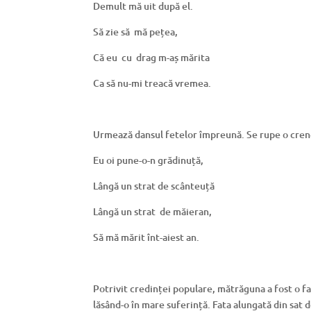
Demult mă uit după el.
Să zie să mă pețea,
Că eu cu drag m-aș mărita
Ca să nu-mi treacă vremea.
Urmează dansul fetelor împreună. Se rupe o crengu
Eu oi pune-o-n grădinuță,
Lângă un strat de scânteuță
Lângă un strat de măieran,
Să mă mărit înt-aiest an.
Potrivit credinței populare, mătrăguna a fost o fa
lăsând-o în mare suferință. Fata alungată din sat 