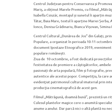
Centrul Județean pentru Conservarea și Promovar
Mariș, a obținut Marele Premiu, cu filmul „Mătrăg
Isabella Csiszár, montajul și sunetul îi aparțin mu
Tătar, Baia Mare, textul îi aparține Mariei Șerba
Ionce, Denisa Grădinariu, Bianca Vișovan, Simina
Centrul Cultural „Dunărea de Jos” din Galați, prin 
Populare, a organizat în perioada 10-11 octombrie,
document Ipostaze Etnografice 2019, eveniment ce
populare românești.
Ziua de 10 octombrie, a fost dedicată proiecțiilor 
festivitatea de premiere a câștigătorilor, ambele
pasionați de arta populară, film și fotografie, pre
autentice ale acestui popor. Competiţia, la care au
evidenţiat patrimoniul cultural imaterial prin int
producţia cinematografică de acest gen.
Filmul „Mătrăgună, doamnă bună”, prezintă un rit
Culesul plantelor magice cere o anumită specializ
anume a anului. Dar parcă nici o altă plantă nu n