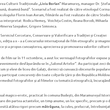
ea Culturii Tradiționale
„Liviu Borlan”
Maramureș, manager Dr. Ștefa
ună, doamnă bună”. Scenariul a fost realizat de către etnologul Corina
zicologului Florin Ioan Avram, filmările au fost realizate de către Studi
, Au interpretat: Rodica Nemeș, Voichița Costin, Ileana Borodi, Mihaela
 Minerva Szepaker, Grigore Simionca.
Serviciul Cercetare, Conservare și Valorificare a Tradiției și Creației
 ediţia a x – a a Concursului internaţional de film etnografic şi imagini
 și-a propus cunoaşterea, aprecierea şi promovarea valorilor culturii
de film iar în 11 octombrie, a avut loc vernisajul fotografiilor expuse ș
 evenimente desfășurându-se în „Salonul Artelor”. Au participat zeci d
cum și elevi de liceu din Galați, dornici să cunoască obiceiurile popular
 participat concurenţi din toate colţurile ţării și din Republica Moldova
ermediul fotografiilor şi al filmelor cu tematică etnografică, încurajân
ual magico-erotic, practicat în comuna Budești, din Maramureșul Istori
are din partea actantelor, un timp anume, un loc specific, precum şi o 
ecesită atâtea rigori precum
mătrăguna
, la cules, prelucrat, întrebuinţa