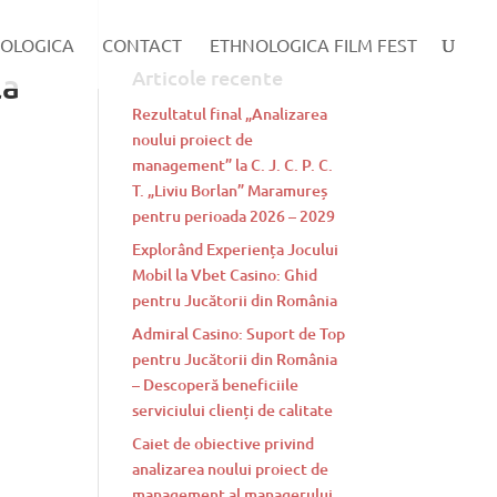
OLOGICA
CONTACT
ETHNOLOGICA FILM FEST
la
Articole recente
Rezultatul final „Analizarea
,
noului proiect de
management” la C. J. C. P. C.
T. „Liviu Borlan” Maramureș
pentru perioada 2026 – 2029
Explorând Experiența Jocului
Mobil la Vbet Casino: Ghid
pentru Jucătorii din România
Admiral Casino: Suport de Top
pentru Jucătorii din România
– Descoperă beneficiile
e
serviciului clienți de calitate
Caiet de obiective privind
analizarea noului proiect de
management al managerului