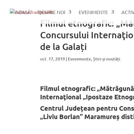
ACASĂ
DESPRE NOI
EVENIMENTE
ACTI
Filmul etnografic: „M
Concursului Internaţio
de la Galați
oct. 17, 2019
|
Evenimente
,
Știri și noutăți
Filmul etnografic: „Mătrăgună
Internaţional „Ipostaze Etnogr
Centrul Județean pentru Conse
„Liviu Borlan” Maramureș dist