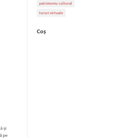
patrimoniu cultural
tururi virtuale
Coș
ă și
ză pe