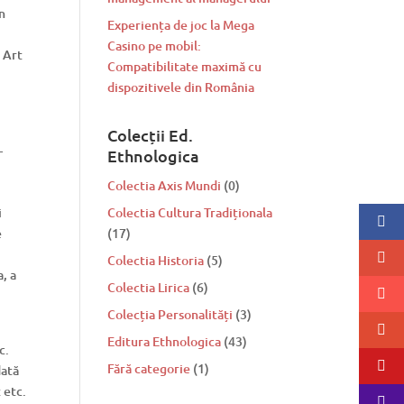
n
Experiența de joc la Mega
Casino pe mobil:
o Art
Compatibilitate maximă cu
dispozitivele din România
Colecții Ed.
-
Ethnologica
Colectia Axis Mundi
(0)
i
Colectia Cultura Tradiționala
e
(17)
e
Colectia Historia
(5)
, a
Colectia Lirica
(6)
d
Colecția Personalități
(3)
Editura Ethnologica
(43)
c.
Fără categorie
(1)
dată
t etc.