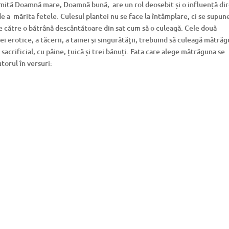
umită Doamnă mare, Doamnă bună, are un rol deosebit și o influență di
de a mărita fetele. Culesul plantei nu se face la întâmplare, ci se supun
de către o bătrână descântătoare din sat cum să o culeagă. Cele două
i erotice, a tăcerii, a tainei şi singurătăţii, trebuind să culeagă mătră
sacrificial, cu pâine, țuică și trei bănuți. Fata care alege mătrăguna se
utorul în versuri: