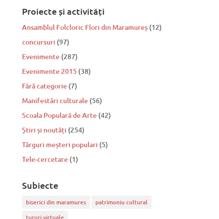
Proiecte și activități
Ansamblul Folcloric Flori din Maramureș
(12)
concursuri
(97)
Evenimente
(287)
Evenimente 2015
(38)
Fără categorie
(7)
Manifestări culturale
(56)
Scoala Populară de Arte
(42)
Știri și noutăți
(254)
Tărguri meșteri populari
(5)
Tele-cercetare
(1)
Subiecte
biserici din maramures
patrimoniu cultural
tururi virtuale