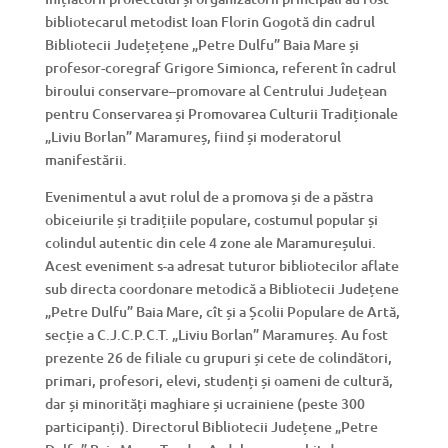
bibliotecarul metodist Ioan Florin Gogotă din cadrul
Bibliotecii Județețene „Petre Dulfu” Baia Mare și
profesor-coregraf Grigore Simionca, referent în cadrul
biroului conservare–promovare al Centrului Județean
pentru Conservarea și Promovarea Culturii Tradiționale
„Liviu Borlan” Maramureș, fiind și moderatorul
manifestării.
Evenimentul a avut rolul de a promova și de a păstra
obiceiurile și tradițiile populare, costumul popular și
colindul autentic din cele 4 zone ale Maramureșului.
Acest eveniment s-a adresat tuturor bibliotecilor aflate
sub directa coordonare metodică a Bibliotecii Județene
„Petre Dulfu” Baia Mare, cît și a Școlii Populare de Artă,
secție a C.J.C.P.C.T. „Liviu Borlan” Maramureș. Au fost
prezente 26 de filiale cu grupuri și cete de colindători,
primari, profesori, elevi, studenți și oameni de cultură,
dar și minorități maghiare și ucrainiene (peste 300
participanți). Directorul Bibliotecii Județene „Petre