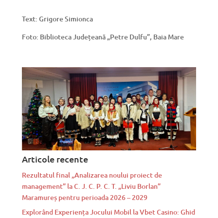
Text: Grigore Simionca
Foto: Biblioteca Județeană „Petre Dulfu”, Baia Mare
Articole recente
Rezultatul final „Analizarea noului proiect de
management” la C. J. C. P. C. T. „Liviu Borlan”
Maramureș pentru perioada 2026 – 2029
Explorând Experiența Jocului Mobil la Vbet Casino: Ghid