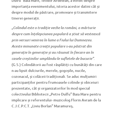
Dulfu” Baia Mare, Teodor Ardelean, a vorbit despre
importanța evenimentului, istoria acestor datini cât și
despre modul de păstrare, promovare și transmitere
tinerei generații.
„
Colindul este o tradiție veche la români, o mărturie
despre cum înțelepciunea populară a știut să vestească
prin versuri venirea în lume a Fiului lui Dumnezeu.
Aceste minunate creații populare s-au păstrat din
generație în generație și au răsunat în fiecare an în
.
casele creștinilor umplându-le sufletele de bucurie”
(G.S.) Colindătorii au fost răsplătiți cu bunătăți din care
n-au lipsit dulciurile, merele, gogoșile, nucile,
cozonacul, și colăceii tradiționali. Se aduc mulțumiri
participanților pentru frumoasele colinde și obiceiuri
prezentate, cât și organizatorilor în mod special
colectivului Bibliotecii „Petre Dulfu” Baia Mare pentru
implicare și referentului- muzicolog Florin Avram de la
C.J.C.P.C.T. „Liviu Borlan” Maramureș,