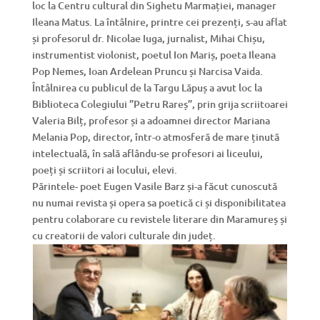
loc la Centru cultural din Sighetu Marmației, manager
Ileana Matus. La întâlnire, printre cei prezenți, s-au aflat
și profesorul dr. Nicolae Iuga, jurnalist, Mihai Chișu,
instrumentist violonist, poetul Ion Mariș, poeta Ileana
Pop Nemes, Ioan Ardelean Pruncu și Narcisa Vaida.
Întâlnirea cu publicul de la Targu Lăpuș a avut loc la
Biblioteca Colegiului ”Petru Rareș”, prin grija scriitoarei
Valeria Bilț, profesor și a adoamnei director Mariana
Melania Pop, director, într-o atmosferă de mare ținută
intelectuală, în sală aflându-se profesori ai liceului,
poeți și scriitori ai locului, elevi.
Părintele- poet Eugen Vasile Barz și-a făcut cunoscută
nu numai revista și opera sa poetică ci și disponibilitatea
pentru colaborare cu revistele literare din Maramureș și
cu creatorii de valori culturale din județ.