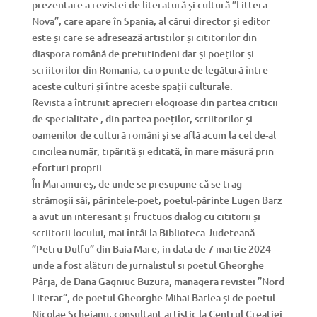
prezentare a revistei de literatură și cultură ”Littera
Nova”, care apare în Spania, al cărui director și editor
este și care se adresează artistilor și cititorilor din
diaspora română de pretutindeni dar și poeților și
scriitorilor din Romania, ca o punte de legătură între
aceste culturi și între aceste spații culturale.
Revista a întrunit aprecieri elogioase din partea criticii
de specialitate , din partea poeților, scriitorilor și
oamenilor de cultură români și se află acum la cel de-al
cincilea număr, tipărită și editată, în mare măsură prin
eforturi proprii.
În Maramureș, de unde se presupune că se trag
strămoșii săi, părintele-poet, poetul-părinte Eugen Barz
a avut un interesant și fructuos dialog cu cititorii și
scriitorii locului, mai întâi la Biblioteca Judeteană
”Petru Dulfu” din Baia Mare, in data de 7 martie 2024 –
unde a fost alături de jurnalistul si poetul Gheorghe
Pârja, de Dana Gagniuc Buzura, managera revistei ”Nord
Literar”, de poetul Gheorghe Mihai Barlea și de poetul
Nicolae Scheianu, consultant artistic la Centrul Creatiei