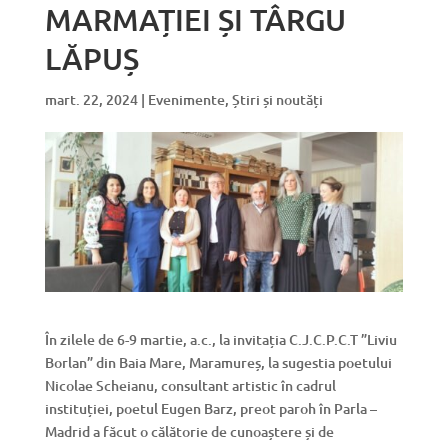
MARMAȚIEI ȘI TÂRGU
LĂPUȘ
mart. 22, 2024
|
Evenimente
,
Știri și noutăți
În zilele de 6-9 martie, a.c., la invitația C.J.C.P.C.T ”Liviu
Borlan” din Baia Mare, Maramureș, la sugestia poetului
Nicolae Scheianu, consultant artistic în cadrul
instituției, poetul Eugen Barz, preot paroh în Parla –
Madrid a făcut o călătorie de cunoaștere și de