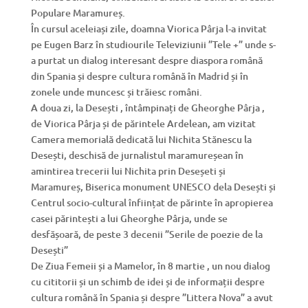
Populare Maramureș.
În cursul aceleiași zile, doamna Viorica Pârja l-a invitat
pe Eugen Barz în studiourile Televiziunii ”Tele +” unde s-
a purtat un dialog interesant despre diaspora română
din Spania și despre cultura română în Madrid și în
zonele unde muncesc și trăiesc români.
A doua zi, la Desești , întâmpinați de Gheorghe Pârja ,
de Viorica Pârja și de părintele Ardelean, am vizitat
Camera memorială dedicată lui Nichita Stănescu la
Desești, deschisă de jurnalistul maramureșean în
amintirea trecerii lui Nichita prin Deseșeti și
Maramureș, Biserica monument UNESCO dela Desești și
Centrul socio-cultural înființat de părinte în apropierea
casei părintești a lui Gheorghe Pârja, unde se
desfășoară, de peste 3 decenii ”Serile de poezie de la
Desești”
De Ziua Femeii și a Mamelor, în 8 martie , un nou dialog
cu cititorii și un schimb de idei și de informații despre
cultura română în Spania și despre ”Littera Nova” a avut