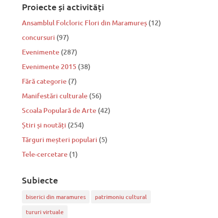
Proiecte și activități
Ansamblul Folcloric Flori din Maramureș
(12)
concursuri
(97)
Evenimente
(287)
Evenimente 2015
(38)
Fără categorie
(7)
Manifestări culturale
(56)
Scoala Populară de Arte
(42)
Știri și noutăți
(254)
Tărguri meșteri populari
(5)
Tele-cercetare
(1)
Subiecte
biserici din maramures
patrimoniu cultural
tururi virtuale