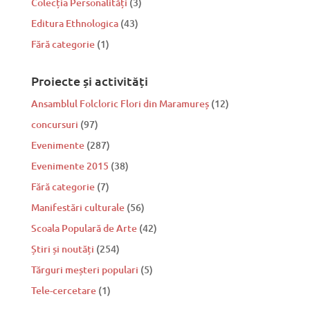
Colecția Personalități
(3)
Editura Ethnologica
(43)
Fără categorie
(1)
Proiecte și activități
Ansamblul Folcloric Flori din Maramureș
(12)
concursuri
(97)
Evenimente
(287)
Evenimente 2015
(38)
Fără categorie
(7)
Manifestări culturale
(56)
Scoala Populară de Arte
(42)
Știri și noutăți
(254)
Tărguri meșteri populari
(5)
Tele-cercetare
(1)