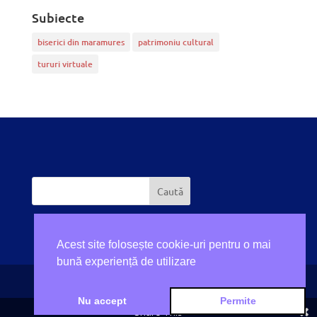
Subiecte
biserici din maramures
patrimoniu cultural
tururi virtuale
Acest site folosește cookie-uri pentru o mai
bună experiență de utilizare
Nu accept
Permite
Realizat de
SCREAM
Share This