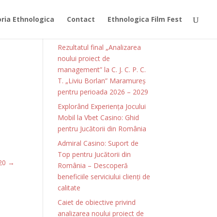
ia Ethnologica
Contact
Ethnologica Film Fest
Articole recente
Rezultatul final „Analizarea
noului proiect de
management” la C. J. C. P. C.
T. „Liviu Borlan” Maramureș
pentru perioada 2026 – 2029
Explorând Experiența Jocului
Mobil la Vbet Casino: Ghid
pentru Jucătorii din România
Admiral Casino: Suport de
Top pentru Jucătorii din
020
→
România – Descoperă
beneficiile serviciului clienți de
calitate
Caiet de obiective privind
analizarea noului proiect de