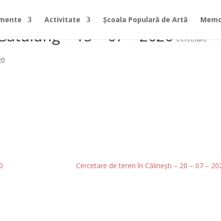
imente
Activitate
Școala Populară de Artă
Memor
Satulung – 15 – 07 – 2020
Cercetare
0
Cercetare de teren în Călinești – 20 – 07 – 2