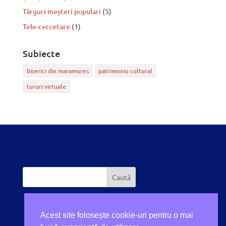
Tărguri meșteri populari
(5)
Tele-cercetare
(1)
Subiecte
biserici din maramures
patrimoniu cultural
tururi virtuale
Acest site folosește cookie-uri pentru o mai