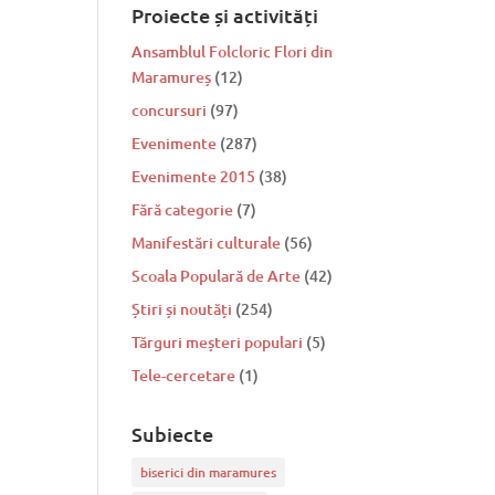
Proiecte și activități
Ansamblul Folcloric Flori din
Maramureș
(12)
concursuri
(97)
Evenimente
(287)
Evenimente 2015
(38)
Fără categorie
(7)
Manifestări culturale
(56)
Scoala Populară de Arte
(42)
Știri și noutăți
(254)
Tărguri meșteri populari
(5)
Tele-cercetare
(1)
Subiecte
biserici din maramures