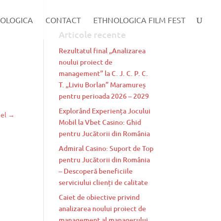
OLOGICA
CONTACT
ETHNOLOGICA FILM FEST
Articole recente
Rezultatul final „Analizarea
noului proiect de
management” la C. J. C. P. C.
T. „Liviu Borlan” Maramureș
pentru perioada 2026 – 2029
Explorând Experiența Jocului
cel
→
Mobil la Vbet Casino: Ghid
pentru Jucătorii din România
Admiral Casino: Suport de Top
pentru Jucătorii din România
– Descoperă beneficiile
serviciului clienți de calitate
Caiet de obiective privind
analizarea noului proiect de
management al managerului