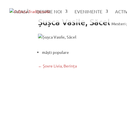
ACASĂ
DESPRE NOI
EVENIMENTE
ACTI
Șușca Vasile, Săcel
Mesteri 
măști populare
←
Șovre Livia, Berința