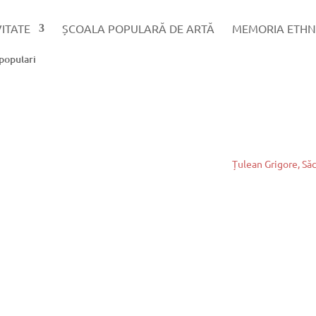
VITATE
ȘCOALA POPULARĂ DE ARTĂ
MEMORIA ETHN
populari
Țulean Grigore, Să