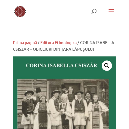
Prima pagină
/
Editura Ethnologica
/ CORINA ISABELLA
CSISZÁR – OBICEIURI DIN ȚARA LĂPUȘULUI