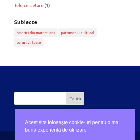
Tele-cercetare
(1)
Subiecte
biserici din maramures
patrimoniu cultural
tururi virtuale
Acest site folosește cookie-uri pentru o mai
bună experiență de utilizare