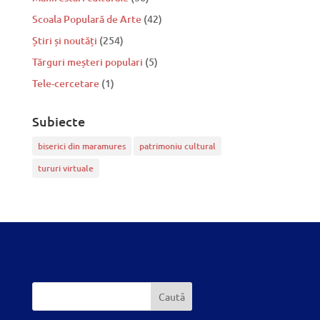
Scoala Populară de Arte
(42)
Știri și noutăți
(254)
Tărguri meșteri populari
(5)
Tele-cercetare
(1)
Subiecte
biserici din maramures
patrimoniu cultural
tururi virtuale