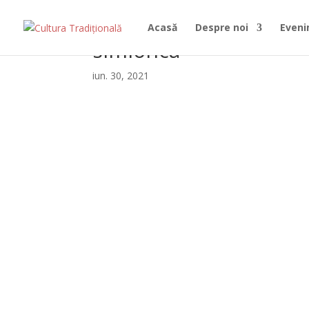
Acasă
Despre noi
Even
simionca
iun. 30, 2021