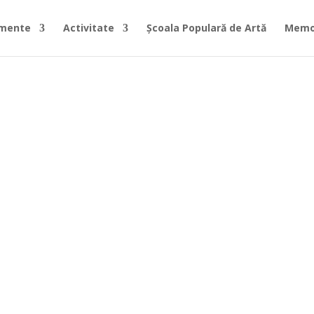
imente
Activitate
Școala Populară de Artă
Memor