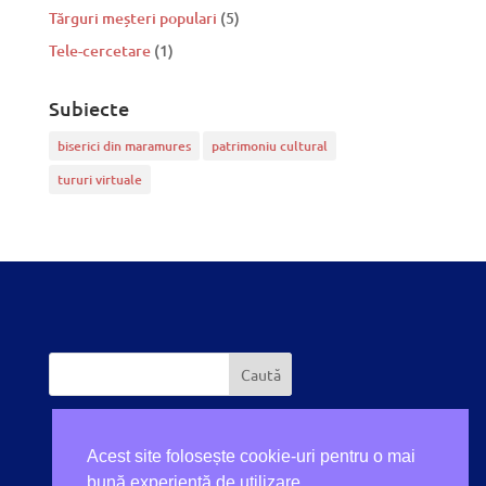
Tărguri meșteri populari
(5)
Tele-cercetare
(1)
Subiecte
biserici din maramures
patrimoniu cultural
tururi virtuale
Acest site folosește cookie-uri pentru o mai
bună experiență de utilizare