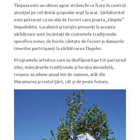
Tânjaua este un obicei agrar străvechi ce îl are în centrul
atenţiei pe cel dintâi gospodar ieșit la arat. Sărbătoritul
este petrecut cu un alai de feciori care poarta „tânjele”
împodobite. Localnicii şi turiștii prezenți la aceasta
sărbătoare sunt încântați de costumele tradiţionale
specifice zonei, de horile cântate de feciori şi dansurile
tinerilor participanți la sărbătoarea Tânjelei.
Programele artistice care se desfășoară pe tot parcursul
zilei, mâncărurile tradiţionale şi locația deosebită,
reuşesc sa adune anual mii de oameni, atât din
Maramureș şi restul ţării, cât şi de peste hotare.