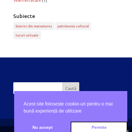
Tele-cercetare
(1)
Subiecte
biserici din maramures
patrimoniu cultural
tururi virtuale
Acest site folosește cookie-uri pentru o mai
bună experiență de utilizare
Nu accept
Permite
Share This