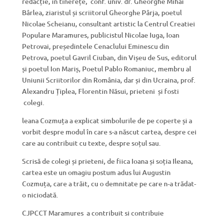
redacție, în tinerețe, conf. univ. dr. Gheorghe Mihai
Bârlea, ziaristul și scriitorul Gheorghe Pârja, poetul
Nicolae Scheianu, consultant artistic la Centrul Creatiei
Populare Maramures, publicistul Nicolae Iuga, Ioan
Petrovai, președintele Cenaclului Eminescu din
Petrova, poetul Gavril Ciuban, din Vișeu de Sus, editorul
și poetul Ion Mariș, Poetul Pablo Romaniuc, membru al
Uniunii Scriitorilor din România, dar și din Ucraina, prof.
Alexandru Țiplea, Florentin Năsui, prieteni și fosti
colegi.
leana Cozmuța a explicat simbolurile de pe coperte și a
vorbit despre modul în care s-a născut cartea, despre cei
care au contribuit cu texte, despre soțul sau.
Scrisă de colegi și prieteni, de fiica Ioana și soția Ileana,
cartea este un omagiu postum adus lui Augustin
Cozmuța, care a trăit, cu o demnitate pe care n-a trădat-
o niciodată.
CJPCCT Maramures a contribuit si contribuie