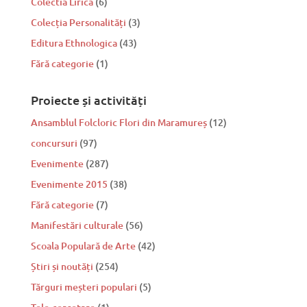
Colectia Lirica
(6)
Colecția Personalități
(3)
Editura Ethnologica
(43)
Fără categorie
(1)
Proiecte și activități
Ansamblul Folcloric Flori din Maramureș
(12)
concursuri
(97)
Evenimente
(287)
Evenimente 2015
(38)
Fără categorie
(7)
Manifestări culturale
(56)
Scoala Populară de Arte
(42)
Știri și noutăți
(254)
Tărguri meșteri populari
(5)