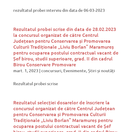
rezultatul probei interviu din data de 06-03-2023
Rezultatul probei scrise din data de 28.02.2023
la concursul organizat de către Centrul
Județean pentru Conservarea și Promovarea
Culturii Tradiționale „Liviu Borlan” Maramureș
pentru ocuparea postului contractual vacant de
Șef birou, studii superioare, grad. II din cadrul
Birou Conservare Promovare
mart. 1, 2023
|
concursuri
,
Evenimente
,
Știri și noutăți
Rezultatul probei scrise
Rezultatul selecției dosarelor de înscriere la
concursul organizat de către Centrul Județean
pentru Conservarea și Promovarea Culturii
Tradiționale „Liviu Borlan” Maramureș pentru
ocuparea postului contractual vacant de Șef
birou, studii superioare, grad. II din cadrul Birou