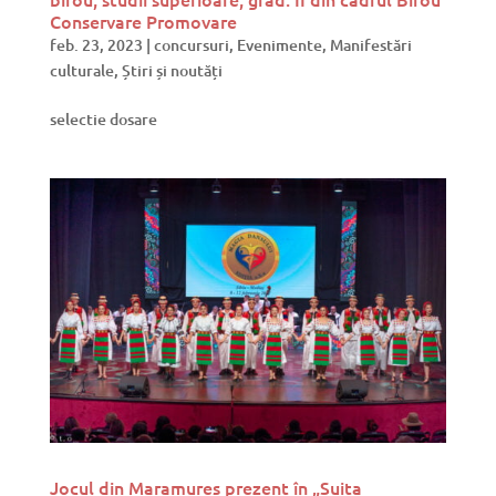
Conservare Promovare
feb. 23, 2023
|
concursuri
,
Evenimente
,
Manifestări
culturale
,
Știri și noutăți
selectie dosare
Jocul din Maramureș prezent în „Suita