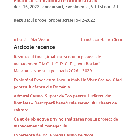
dec. 16, 2022
|
concursuri
,
Evenimente
,
Știri și noutăți
Rezultatul probei probei scrise15-12-2022
« Intrări Mai Vechi
Următoarele Intrări »
Articole recente
Rezultatul final „Analizarea noului proiect de
management” la C. J. C. P. C. T. „Liviu Borlan”
Maramureș pentru perioada 2026 – 2029
Explorând Experiența Jocului Mobil la Vbet Casino: Ghid
pentru Jucătorii din România
Admiral Casino: Suport de Top pentru Jucătorii din
România – Descoperă beneficiile serviciului clienți de
calitate
Caiet de obiective privind analizarea noului proiect de
management al managerului
Experiența de joc la Mega Casino pe mobil: