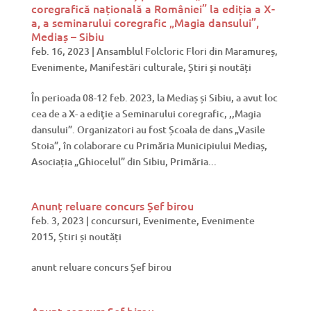
coregrafică națională a României” la ediția a X-
a, a seminarului coregrafic „Magia dansului”,
Mediaș – Sibiu
feb. 16, 2023
|
Ansamblul Folcloric Flori din Maramureș
,
Evenimente
,
Manifestări culturale
,
Știri și noutăți
În perioada 08-12 feb. 2023, la Mediaș și Sibiu, a avut loc
cea de a X- a ediţie a Seminarului coregrafic, ,,Magia
dansului”. Organizatori au fost Școala de dans „Vasile
Stoia”, în colaborare cu Primăria Municipiului Mediaș,
Asociația „Ghiocelul” din Sibiu, Primăria...
Anunț reluare concurs Șef birou
feb. 3, 2023
|
concursuri
,
Evenimente
,
Evenimente
2015
,
Știri și noutăți
anunt reluare concurs Șef birou
Anunț concurs Șef birou