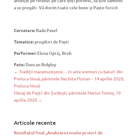
anunțat pe feisbuc pe care uliți pornesc, să știe oamenii
a se pregăti. Vă dorim toate cele bune și Paște fericit.
Cercetare:
Rada Pavel
Tematica:
pregătiri de Paști
Performer:
Elena Opriș, Breb
Foto:
Duncan Ridgley
←
Tradiții maramureșene… în aste vremuri cu baiuri: din
Preluca Nouă, părintele Nechita Florian – 14 aprilie 2020,
Preluca Nouă
Mesaj de Paști: din Șurdești, părintele Marius Tomoș, 19
aprilie 2020
→
Articole recente
Rezultatul final „Analizarea noului proiect de