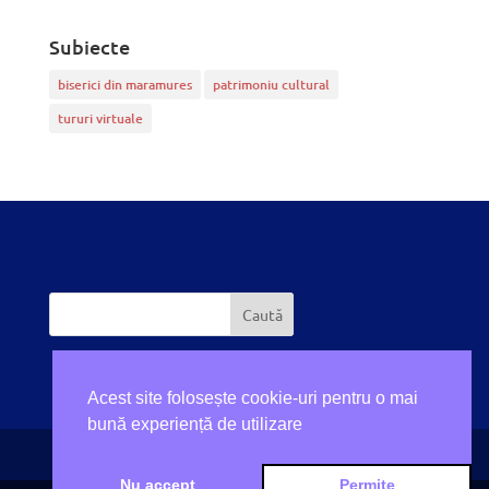
Subiecte
biserici din maramures
patrimoniu cultural
tururi virtuale
Acest site folosește cookie-uri pentru o mai
bună experiență de utilizare
Nu accept
Permite