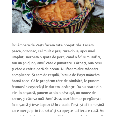
În Sâmbăta de Paști facem tăte pregătirile. Facem
pască, cozonac, cel mult o prăjitură-două, apoi miel
umplut, sierbem o spată de porc, când o fo’ si musafiri,
sau un șold, no, amu’ câte o jumătate. Cârnați, ouă roșii
și câte o crăticioară de hrean. Nu facem alte mâncări
complicate. Și cam de regulă, în ziua de Paști mâncăm
hrană rece. Că le pregătim tăte de sâmbătă, le punem
frumos în coșarcă șî le ducem la sfințit. Da nu toate din
ele. În coșarcă, punem acolo o păscuță, un mniez de
carne, și câteva ouă. Anu’ ăsta, toată lumea pregătește
în coșarcă și iese la poartă în ziua de Paști și a fi o mașină
care merge prin tot satu’ și stropește la fiecare casă. Au