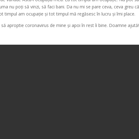
uma nu poți să vinzi, să faci bani. Da nu mi se pare ceva, ceva greu că
o tot timpul am ocupație și tot timpul mă regăsesc în lucru și îmi place.
ă aproptie coronavirus de mine și apoi în rest îi bine. Doamne ajută!