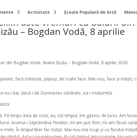
imente
Activitate
Școala Populară de Artă
Memor
…în aste vremuri cu baiuri: din
izău – Bogdan Vodă, 8 aprilie
lare, face trăistuțe, păpuși, de toate face. Mai nou, face și măști, 
Da nu-i bai, dacă-i dă Dumnezeu sănătate, ea-i mulțumită.
astră:
Pă timpu ăsta de criză, eu, tot timpul, îmi găsesc de lucru. Am lucra
turoi. Acuma-i Săptămâna Floriilor, mi-am pus flori, mi-am făcut cură
le mele. În timpul liber fac măști. Mai nou mă ocup și cu făcutul măștil
 de vândut. Asta-i ocupația mea. Eu tot timpul am ocupație. Nu pot s