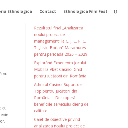
ia Ethnologica
Contact
Ethnologica Film Fest
Articole recente
Rezultatul final „Analizarea
noului proiect de
management” la C. J. C. P. C.
T. „Liviu Borlan” Maramureș
pentru perioada 2026 – 2029
Explorând Experiența Jocului
Mobil la Vbet Casino: Ghid
că nu
pentru Jucătorii din România
Admiral Casino: Suport de
Top pentru Jucătorii din
România – Descoperă
beneficiile serviciului clienți de
t cu
calitate
țenie
Caiet de obiective privind
or.
analizarea noului proiect de
ă