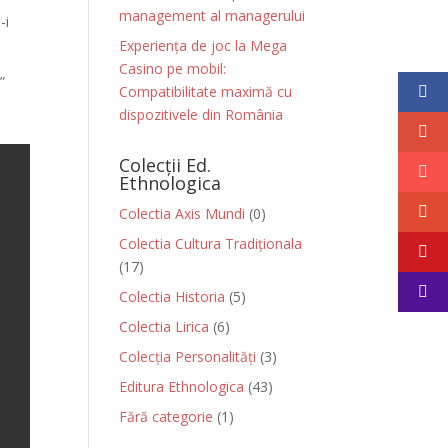
management al managerului
-i
Experiența de joc la Mega
Casino pe mobil:
”
Compatibilitate maximă cu
dispozitivele din România
Colecții Ed.
Ethnologica
Colectia Axis Mundi
(0)
Colectia Cultura Tradiționala
(17)
Colectia Historia
(5)
Colectia Lirica
(6)
Colecția Personalități
(3)
Editura Ethnologica
(43)
Fără categorie
(1)