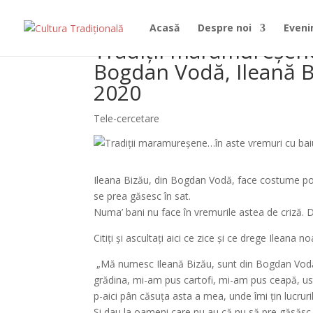
Acasă
Despre noi
Even
Tradiții maramureșene
Bogdan Vodă, Ileană B
2020
Tele-cercetare
Ileana Bizău, din Bogdan Vodă, face costume popu
se prea găsesc în sat.
Numa’ bani nu face în vremurile astea de criză. 
Citiți și ascultați aici ce zice și ce drege Ileana no
„Mă numesc Ileană Bizău, sunt din Bogdan Vodă. 
grădina, mi-am pus cartofi, mi-am pus ceapă, us
p-aici pân căsuța asta a mea, unde îmi țin lucruri
Și dau la oameni care nu au că nu să pre găsăsc