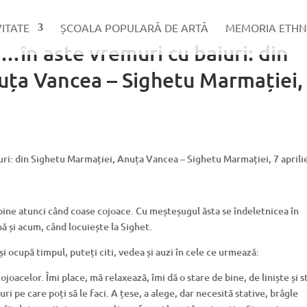
VITATE
ȘCOALA POPULARĂ DE ARTĂ
MEMORIA ETHN
în aste vremuri cu baiuri: din
uța Vancea – Sighetu Marmației,
bine atunci când coase cojoace. Cu meșteșugul ăsta se îndeletnicea în
pă și acum, când locuiește la Sighet.
și ocupă timpul, puteți citi, vedea și auzi în cele ce urmează:
oacelor. Îmi place, mă relaxează, îmi dă o stare de bine, de liniște și 
uri pe care poți să le faci. A țese, a alege, dar necesită stative, brâgle