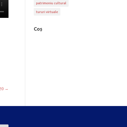
patrimoniu cultural
tururi virtuale
Coș
020
→