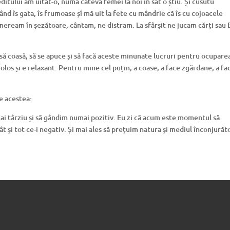
editului am uitat-o, numa câteva femei la noi în sat o știu. Și cusutu
când îs gata, îs frumoase șî mă uit la fete cu mândrie că îs cu cojoacele
eream în șezătoare, cântam, ne distram. La sfârșit ne jucam cărți sau 
, să coasă, să se apuce și să facă aceste minunate lucruri pentru ocupare
 folos și e relaxant. Pentru mine cel puțin, a coase, a face zgărdane, a fa
e acestea:
 mai târziu și să gândim numai pozitiv. Eu zi că acum este momentul să
ât și tot ce-i negativ. Și mai ales să prețuim natura și mediul înconjurăt