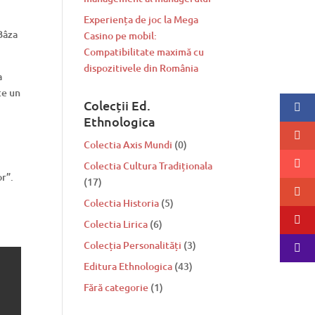
Experiența de joc la Mega
Bâza
Casino pe mobil:
Compatibilitate maximă cu
dispozitivele din România
a
ce un
Colecții Ed.
Ethnologica
Colectia Axis Mundi
(0)
Colectia Cultura Tradiționala
or”.
(17)
Colectia Historia
(5)
Colectia Lirica
(6)
Colecția Personalități
(3)
Editura Ethnologica
(43)
Fără categorie
(1)