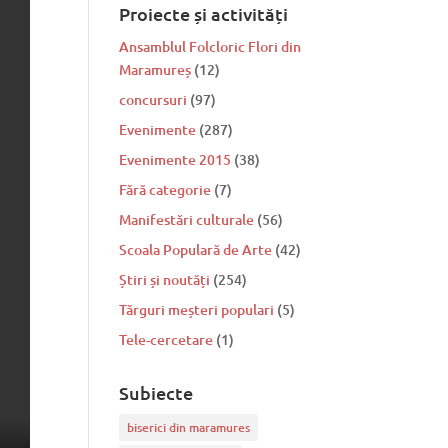
Proiecte și activități
Ansamblul Folcloric Flori din
Maramureș
(12)
concursuri
(97)
Evenimente
(287)
Evenimente 2015
(38)
Fără categorie
(7)
Manifestări culturale
(56)
Scoala Populară de Arte
(42)
Știri și noutăți
(254)
Tărguri meșteri populari
(5)
Tele-cercetare
(1)
Subiecte
biserici din maramures