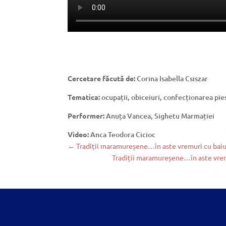
Cercetare făcută de:
Corina Isabella Csiszar
Tematica:
ocupații, obiceiuri, confecționarea pi
Performer:
Anuța Vancea, Sighetu Marmației
Video:
Anca Teodora Cicioc
←
Tradiții maramureșene…în aste vremuri cu baiuri:
Tradiții maramureșene…în aste vremu