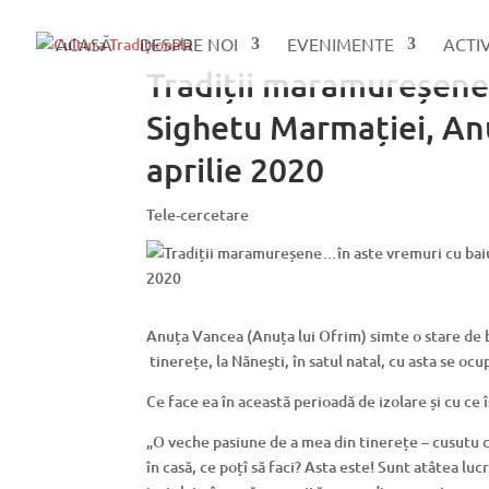
ACASĂ
DESPRE NOI
EVENIMENTE
ACTI
Tradiții maramureșene…
Sighetu Marmației, An
aprilie 2020
Tele-cercetare
Anuța Vancea (Anuța lui Ofrim) simte o stare de 
tinerețe, la Nănești, în satul natal, cu asta se ocu
Ce face ea în această perioadă de izolare și cu ce î
„O veche pasiune de a mea din tinerețe – cusutu coj
în casă, ce poțî să faci? Asta este! Sunt atâtea lucr