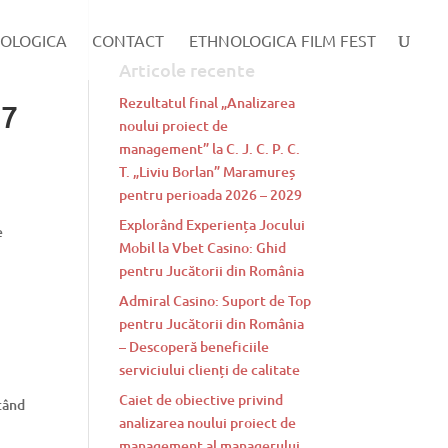
OLOGICA
CONTACT
ETHNOLOGICA FILM FEST
Articole recente
Rezultatul final „Analizarea
 7
noului proiect de
management” la C. J. C. P. C.
T. „Liviu Borlan” Maramureș
pentru perioada 2026 – 2029
Explorând Experiența Jocului
Mobil la Vbet Casino: Ghid
pentru Jucătorii din România
Admiral Casino: Suport de Top
pentru Jucătorii din România
– Descoperă beneficiile
serviciului clienți de calitate
Caiet de obiective privind
stând
analizarea noului proiect de
management al managerului