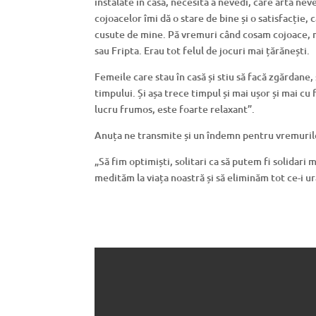
instalate în casă, necesită a nevedi, care arta nev
cojoacelor îmi dă o stare de bine și o satisfacție, 
cusute de mine. Pă vremuri când cosam cojoace, m
sau Fripta. Erau tot felul de jocuri mai țărănești.
Femeile care stau în casă și stiu să facă zgărdane
timpului. Și așa trece timpul și mai ușor și mai cu
lucru frumos, este foarte relaxant”.
Anuța ne transmite și un îndemn pentru vremuril
„Să fim optimiști, solitari ca să putem fi solidari
medităm la viața noastră și să eliminăm tot ce-i ur