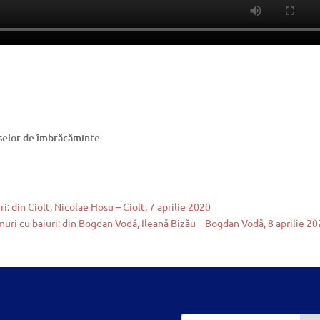
eselor de îmbrăcăminte
 din Ciolt, Nicolae Hosu – Ciolt, 7 aprilie 2020
ri cu baiuri: din Bogdan Vodă, Ileană Bizău – Bogdan Vodă, 8 aprilie 2