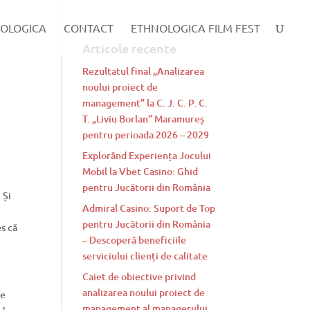
OLOGICA
CONTACT
ETHNOLOGICA FILM FEST
Articole recente
Rezultatul final „Analizarea
noului proiect de
management” la C. J. C. P. C.
T. „Liviu Borlan” Maramureș
pentru perioada 2026 – 2029
Explorând Experiența Jocului
Mobil la Vbet Casino: Ghid
pentru Jucătorii din România
 Și
Admiral Casino: Suport de Top
pentru Jucătorii din România
es că
– Descoperă beneficiile
serviciului clienți de calitate
Caiet de obiective privind
analizarea noului proiect de
le
management al managerului