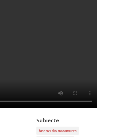
Proiecte și activități
Ansamblul Folcloric Flori din
Maramureș
(12)
concursuri
(97)
Evenimente
(287)
Evenimente 2015
(38)
Fără categorie
(7)
Manifestări culturale
(56)
Scoala Populară de Arte
(42)
Știri și noutăți
(254)
Tărguri meșteri populari
(5)
Tele-cercetare
(1)
Subiecte
biserici din maramures