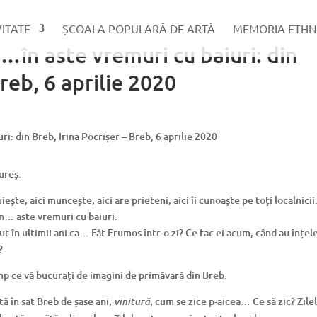
VITATE
ȘCOALA POPULARĂ DE ARTĂ
MEMORIA ETHN
în aste vremuri cu baiuri: din
Breb, 6 aprilie 2020
ureș.
iește, aici muncește, aici are prieteni, aici îi cunoaște pe toți localnicii.
în… aste vremuri cu baiuri.
ut în ultimii ani ca… Făt Frumos într-o zi? Ce fac ei acum, când au înțel
?
 timp ce vă bucurați de imagini de primăvară din Breb.
tă în sat Breb de șase ani,
, cum se zice p-aicea… Ce să zic? Zile
vinitură