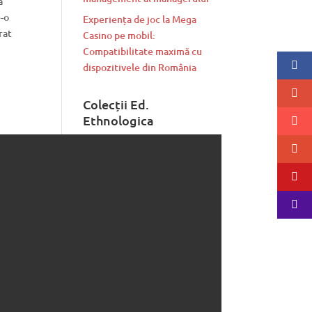
a’
e-o
Experiența de joc la Mega
rat
Casino pe mobil:
Compatibilitate maximă cu
dispozitivele din România
Colecții Ed.
Ethnologica
Colectia Axis Mundi
(0)
Colectia Cultura Tradiționala
(17)
Colectia Historia
(5)
Colectia Lirica
(6)
Colecția Personalități
(3)
Editura Ethnologica
(43)
Fără categorie
(1)