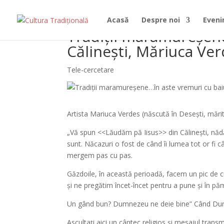
Acasă
Despre noi
Even
Tradiții maramureșene
Călinești, Măriuca Verd
Tele-cercetare
Artista Mariuca Verdes (născută în Desești, mărit
„Vă spun <<Lăudăm pă Iisus>> din Călinești, năd
sunt. Năcazuri o fost de când îi lumea tot or fi 
mergem pas cu pas.
Găzdoile, în această perioadă, facem un pic de c
și ne pregătim încet-încet pentru a pune și în pă
Un gând bun? Dumnezeu ne deie bine” Când Dum
Ascultați aici un cântec religios și mesajul tran