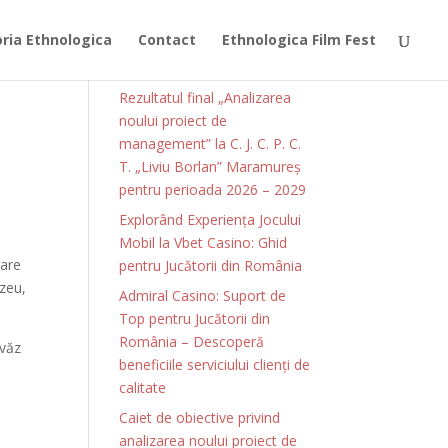
ia Ethnologica
Contact
Ethnologica Film Fest
Articole recente
Rezultatul final „Analizarea
noului proiect de
management” la C. J. C. P. C.
T. „Liviu Borlan” Maramureș
pentru perioada 2026 – 2029
Explorând Experiența Jocului
Mobil la Vbet Casino: Ghid
care
pentru Jucătorii din România
ezeu,
Admiral Casino: Suport de
Top pentru Jucătorii din
România – Descoperă
ovăz
beneficiile serviciului clienți de
calitate
Caiet de obiective privind
analizarea noului proiect de