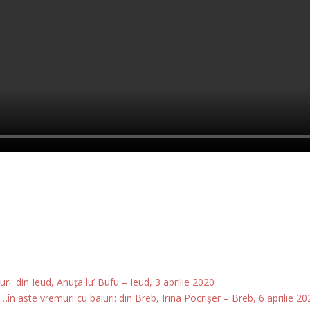
: din Ieud, Anuța lu’ Bufu – Ieud, 3 aprilie 2020
n aste vremuri cu baiuri: din Breb, Irina Pocrișer – Breb, 6 aprilie 2