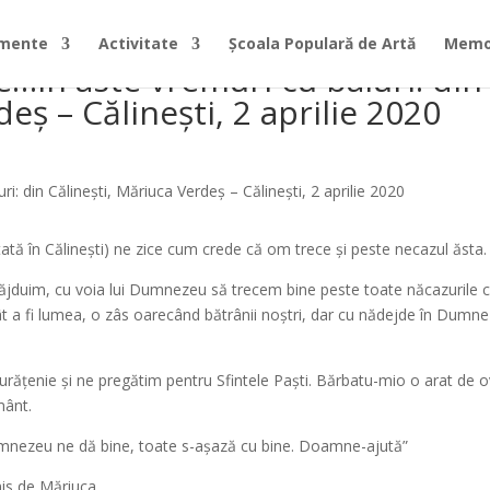
imente
Activitate
Școala Populară de Artă
Memor
…în aste vremuri cu baiuri: din
eș – Călinești, 2 aprilie 2020
ată în Călinești) ne zice cum crede că om trece și peste necazul ăsta.
ăjduim, cu voia lui Dumnezeu să trecem bine peste toate năcazurile 
cât a fi lumea, o zâs oarecând bătrânii noștri, dar cu nădejde în Dumn
urățenie și ne pregătim pentru Sfintele Paști. Bărbatu-mio o arat de 
mânt.
nezeu ne dă bine, toate s-așază cu bine. Doamne-ajută”
smis de Măriuca