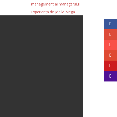
management al managerului
Experiența de joc la Mega
Casino pe mobil:
Compatibilitate maximă cu
dispozitivele din România
Colecții Ed.
Ethnologica
Colectia Axis Mundi
(0)
Colectia Cultura Tradiționala
(17)
Colectia Historia
(5)
Colectia Lirica
(6)
Colecția Personalități
(3)
Editura Ethnologica
(43)
Fără categorie
(1)