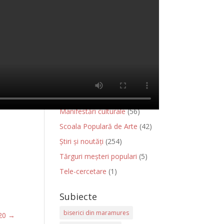
Proiecte și activități
Ansamblul Folcloric Flori din
Maramureș
(12)
concursuri
(97)
Evenimente
(287)
Evenimente 2015
(38)
Fără categorie
(7)
Manifestări culturale
(56)
Scoala Populară de Arte
(42)
Știri și noutăți
(254)
Tărguri meșteri populari
(5)
Tele-cercetare
(1)
Subiecte
biserici din maramures
020
→