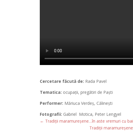
Cercetare făcută de:
Rada Pavel
Tematica:
ocupații, pregătiri de Paști
Performer:
Măriuca Verdeș, Călinești
Fotografii:
Gabriel Motica, Peter Lengyel
←
Tradiții maramureșene…în aste vremuri cu baiuri
Tradiții maramureșene…î