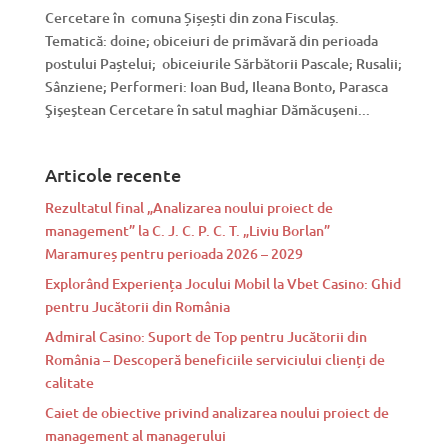
Cercetare în comuna Șișești din zona Fisculaș.
Tematică: doine; obiceiuri de primăvară din perioada
postului Paștelui; obiceiurile Sărbătorii Pascale; Rusalii;
Sânziene; Performeri: Ioan Bud, Ileana Bonto, Parasca
Şişeştean Cercetare în satul maghiar Dămăcuşeni...
Articole recente
Rezultatul final „Analizarea noului proiect de
management” la C. J. C. P. C. T. „Liviu Borlan”
Maramureș pentru perioada 2026 – 2029
Explorând Experiența Jocului Mobil la Vbet Casino: Ghid
pentru Jucătorii din România
Admiral Casino: Suport de Top pentru Jucătorii din
România – Descoperă beneficiile serviciului clienți de
calitate
Caiet de obiective privind analizarea noului proiect de
management al managerului